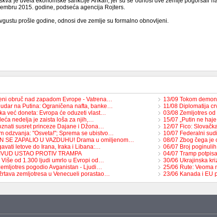
kva je uvela ekonomske sankcije Ankari, jer su se odnosi dve zemlje pogoršali n
vembru 2015. godine, podseća agencija Rojters.
vgustu prošle godine, odnosi dve zemlje su formalno obnovljeni.
eni obruč nad zapadom Evrope - Vatrena…
13/09 Tokom demons
 udar na Putina: Ograničena nafta, banke…
11/08 Diplomatija c
ka već doneta: Evropa će oduzeti vlast…
03/08 Zemljotres od
eća nedelja je zaista loša za njih,…
15/07 „Putin ne haje
znati susret princeze Dajane i Džona…
12/07 Fico: Slovačka
m odzvanja: "Osveta!"; Sprema se ubistvo…
10/07 Federalni su
ON SE ZAPALIO U VAZDUHU! Drama u omiljenom…
08/07 Zbog čega je
avati letove do Irana, Iraka i Libana:…
06/07 Broj poginul
LIVUD USTAO PROTIV TRAMPA
04/07 Tramp potpisao
 Više od 1.300 ljudi umrlo u Evropi od…
30/06 Ukrajinska kri
zemljotres pogodio Avganistan - Ljudi…
25/06 Rute: Veoma 
 žrtava zemljotresa u Venecueli porastao…
23/06 Kanada i EU 