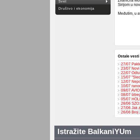
Zvanična Mos
Svet
Sirijom u no
Društvo i ekonomija
Međutim, u a
Ostale vesti
27/07 Pakl
23/07 Novi
22/07 Odlu
15/07 "Sled
12/07 Nepo
10/07 rano
09/07 AVI
08/07 Izbeg
05/07 HO
28/06 SZO:
27/06 Jak 
26/06 Broj
Istražite BalkaniYUm