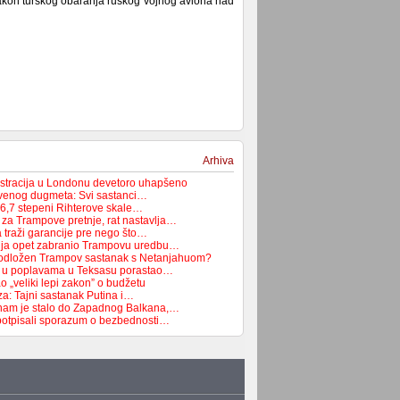
akon turskog obaranja ruskog vojnog aviona nad
Arhiva
tracija u Londonu devetoro uhapšeno
rvenog dugmeta: Svi sastanci…
 6,7 stepeni Rihterove skale…
 za Trampove pretnje, rat nastavlja…
 traži garancije pre nego što…
dija opet zabranio Trampovu uredbu…
 odložen Trampov sastanak s Netanjahuom?
ih u poplavama u Teksasu porastao…
 „veliki lepi zakon” o budžetu
za: Tajni sastanak Putina i…
nam je stalo do Zapadnog Balkana,…
potpisali sporazum o bezbednosti…