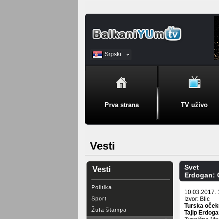
Srpski
BiH
Prva strana
TV uživo
Vesti
Svet
Vesti
Erdogan: 
Politika
10.03.2017. 
Sport
Izvor: Blic
Turska očeku
Žuta štampa
Tajip Erdoga