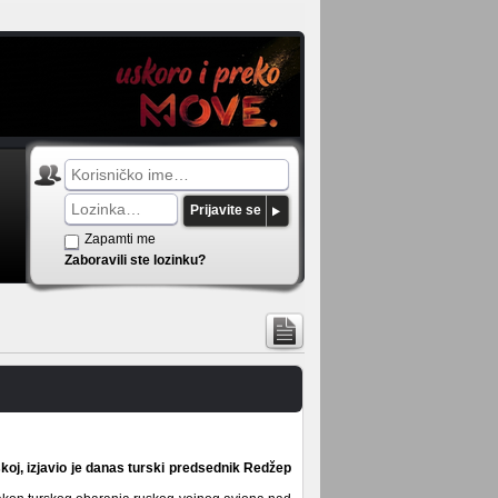
Prijavite se
Zapamti me
Zaboravili ste lozinku?
koj, izjavio je danas turski predsednik Redžep