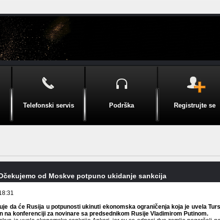
Telefonski servis
Podrška
Registrujte se
Očekujemo od Moskve potpuno ukidanje sankcija
18:31
je da će Rusija u potpunosti ukinuti ekonomska ograničenja koja je uvela Turs
n na konferenciji za novinare sa predsednikom Rusije Vladimirom Putinom.