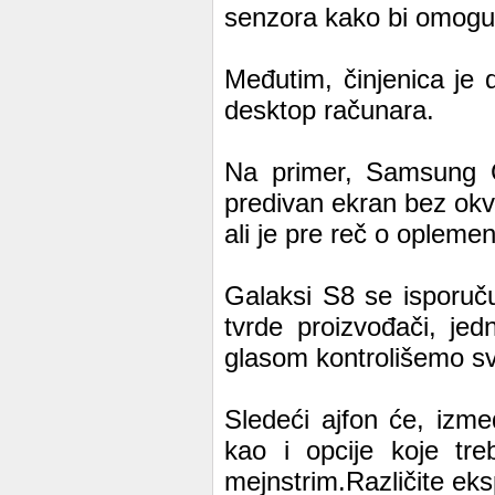
senzora kako bi omoguć
Međutim, činjenica je 
desktop računara.
Na primer, Samsung Ga
predivan ekran bez okvi
ali je pre reč o opleme
Galaksi S8 se isporuču
tvrde proizvođači, je
glasom kontrolišemo sva
Sledeći ajfon će, izmeđ
kao i opcije koje tr
mejnstrim.Različite ek