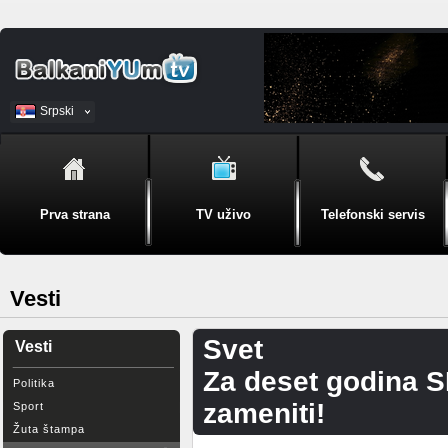
Srpski
BiH
Prva strana
TV uživo
Telefonski servis
Vesti
Svet
Vesti
Za deset godina 
Politika
zameniti!
Sport
Žuta štampa