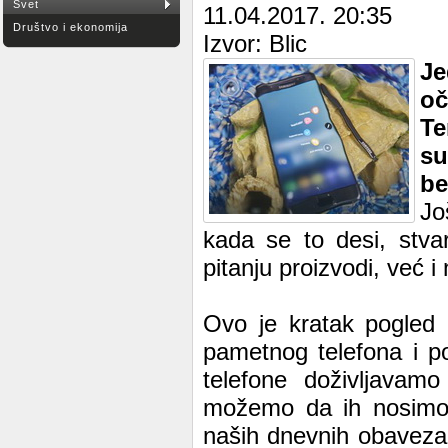
Svet
11.04.2017. 20:35
Društvo i ekonomija
Izvor: Blic
J
oč
Te
su
be
Jo
kada se to desi, stv
pitanju proizvodi, već 
Ovo je kratak pogled 
pametnog telefona i po
telefone doživljavam
možemo da ih nosimo 
naših dnevnih obaveza