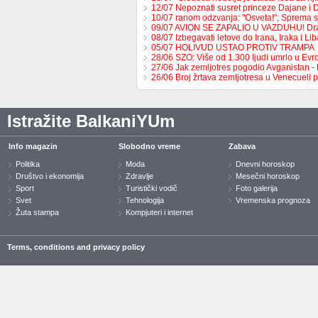
12/07 Nepoznati susret princeze Dajane i
10/07 ranom odzvanja: "Osveta!"; Sprema 
09/07 AVION SE ZAPALIO U VAZDUHU! Dr
08/07 Izbegavati letove do Irana, Iraka i L
05/07 HOLIVUD USTAO PROTIV TRAMPA
28/06 SZO: Više od 1.300 ljudi umrlo u Ev
27/06 Jak zemljotres pogodio Avganistan -
26/06 Broj žrtava zemljotresa u Venecueli
Istražite BalkaniYUm
Info magazin
Slobodno vreme
Zabava
Politika
Moda
Dnevni horoskop
Društvo i ekonomija
Zdravlje
Mesečni horoskop
Sport
Turistički vodič
Foto galerija
Svet
Tehnologija
Vremenska prognoza
Žuta stampa
Kompjuteri i internet
Terms, conditions and privacy policy