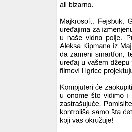
ali bizarno.
Majkrosoft, Fejsbuk, 
uređajima za izmenjenu 
u naše vidno polje. P
Aleksa Kipmana iz Maj
da zameni smartfon, t
uređaj u vašem džepu v
filmovi i igrice projektu
Kompjuteri će zaokupit
u onome što vidimo i 
zastrašujuće. Pomislit
kontroliše samo šta ćete
koji vas okružuje!