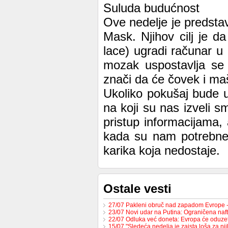
Suluda budućnost
Ove nedelje je predstav
Mask. Njihov cilj je d
lace) ugradi računar u
mozak uspostavlja se
znači da će čovek i maš
Ukoliko pokušaj bude u
na koji su nas izveli s
pristup informacijama, 
kada su nam potrebne
karika koja nedostaje.
Ostale vesti
27/07 Pakleni obruč nad zapadom Evrope 
23/07 Novi udar na Putina: Ograničena na
22/07 Odluka već doneta: Evropa će oduzet
15/07 "Sledeća nedelja je zaista loša za nj