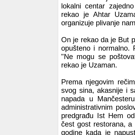
lokalni centar zajed
rekao je Ahtar Uzama
organizuje plivanje na
On je rekao da je But p
opušteno i normalno. Po
"Ne mogu se poštovati
rekao je Uzaman.
Prema njegovim rečima
svog sina, akasnije i 
napada u Mančesteru.B
administrativnim posl
predgrađu Ist Hem od
čest gost restorana, 
godine kada je napust