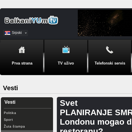
Srpski
BiH
Prva strana
TV uživo
Telefonski servis
Vesti
Svet
Vesti
PLANIRANJE SMRTI
Politika
Londonu mogao da
Sport
Žuta štampa
restoranu?