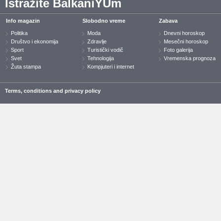
Istražite BalkaniYUm
Info magazin
Slobodno vreme
Zabava
Politika
Moda
Dnevni horoskop
Društvo i ekonomija
Zdravlje
Mesečni horoskop
Sport
Turistički vodič
Foto galerija
Svet
Tehnologija
Vremenska prognoza
Žuta stampa
Kompjuteri i internet
Terms, conditions and privacy policy