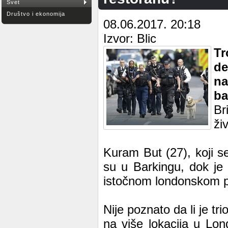
Svet
Društvo i ekonomija
08.06.2017. 20:18
Izvor: Blic
Tr
de
na
ba
Br
ži
Kuram But (27), koji 
su u Barkingu, dok je
istočnom londonskom p
Nije poznato da li je tri
na više lokacija u Lon