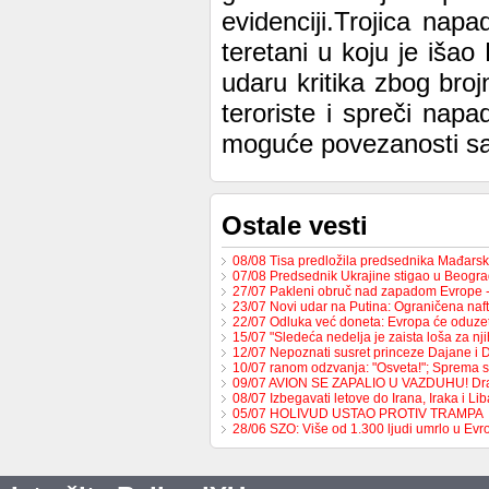
evidenciji.Trojica na
teretani u koju je išao
udaru kritika zbog broj
teroriste i spreči napa
moguće povezanosti sa
Ostale vesti
08/08 Tisa predložila predsednika Mađars
07/08 Predsednik Ukrajine stigao u Beogr
27/07 Pakleni obruč nad zapadom Evrope 
23/07 Novi udar na Putina: Ograničena na
22/07 Odluka već doneta: Evropa će oduzet
15/07 "Sledeća nedelja je zaista loša za nj
12/07 Nepoznati susret princeze Dajane i
10/07 ranom odzvanja: "Osveta!"; Sprema 
09/07 AVION SE ZAPALIO U VAZDUHU! Dr
08/07 Izbegavati letove do Irana, Iraka i L
05/07 HOLIVUD USTAO PROTIV TRAMPA
28/06 SZO: Više od 1.300 ljudi umrlo u Ev