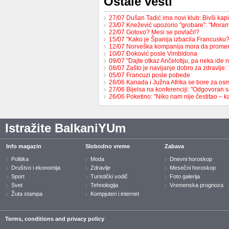
Ostale vesti
27/07 Dušan Tadić ima novi klub: Bivši ka
23/07 Knežević upozorio "grobare": "Mor
22/07 Gotovo? Mesi se povlači!?
15/07 "Kako je Španija izbacila Francusk
12/07 Norveška kompanija mora da prome
10/07 Đoković posle Vimbldona
09/07 "Dajte otkaz Ančelotiju, pa neka ide 
08/07 Zašto je navijanje dobro za zdravlje
05/07 Francuzi posle pobede
28/06 Kanada i Južna Afrika se bore za os
27/06 Bijelsa na konferenciji: "Odgovoran
26/06 Poketino: "Niko nam nije čestitao – 
Istražite BalkaniYUm
Info magazin
Slobodno vreme
Zabava
Politika
Moda
Dnevni horoskop
Društvo i ekonomija
Zdravlje
Mesečni horoskop
Sport
Turistički vodič
Foto galerija
Svet
Tehnologija
Vremenska prognoza
Žuta stampa
Kompjuteri i internet
Terms, conditions and privacy policy