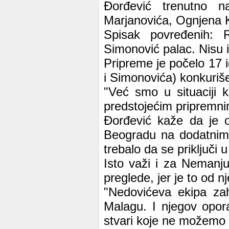
Đorđević trenutno n
Marjanovića, Ognjena K
Spisak povređenih: R
Simonović palac. Nisu i
Pripreme je počelo 17 i
i Simonovića) konkuriš
"Već smo u situaciji 
predstojećim pripremnim
Đorđević kaže da je o
Beogradu na dodatnim 
trebalo da se priključi u
Isto važi i za Nemanju
preglede, jer je to od n
"Nedovićeva ekipa zah
Malagu. I njegov opor
stvari koje ne možemo 