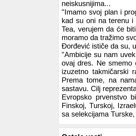
neiskusnijima...
"Imamo svoj plan i pro
kad su oni na terenu i
Tea, verujem da će biti
moramo da tražimo svoju
Đorđević ističe da su, 
"Ambicije su nam uvek v
ovaj dres. Ne smemo d
izuzetno takmičarski r
Prema tome, na nama 
sastavu. Cilj reprezent
Evropsko prvenstvo b
Finskoj, Turskoj, Izrae
sa selekcijama Turske, V