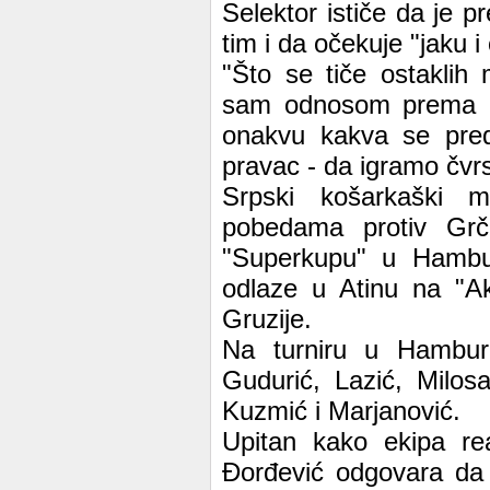
Selektor ističe da je 
tim i da očekuje "jaku i 
"Što se tiče ostaklih
sam odnosom prema igr
onakvu kakva se preds
pravac - da igramo čvrs
Srpski košarkaški m
pobedama protiv Grč
"Superkupu" u Hambur
odlaze u Atinu na "Akr
Gruzije.
Na turniru u Hamburg
Gudurić, Lazić, Milosa
Kuzmić i Marjanović.
Upitan kako ekipa rea
Đorđević odgovara da