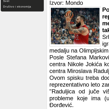
Svet
Izvor: Mondo
Društvo i ekonomija
Po
re
me
ta
Sr
ig
medalju na Olimpijskim
Posle Stefana Markovi
centra Nikole Jokića ko
centra Miroslava Radul
Ovom spisku treba doda
reprezentativno leto z
"Raduljica od juče vi
probleme koje ima (up
Đorđević.