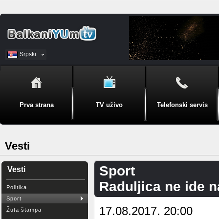
Srpski
BiH
Prva strana
TV uživo
Telefonski servis
Vesti
Sport
Vesti
Raduljica ne ide 
Politika
Sport
17.08.2017. 20:00
Žuta štampa