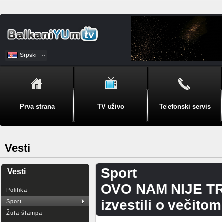
Srpski
BiH
Prva strana
TV uživo
Telefonski servis
Vesti
Sport
Vesti
OVO NAM NIJE TRE
Politika
izvestili o večitom
Sport
Žuta štampa