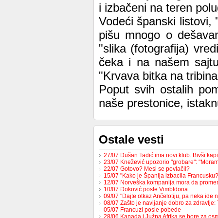
i izbačeni na teren polu
Vodeći španski listovi,
pišu mnogo o dešavanj
"slika (fotografija) vre
čeka i na našem sajtu
"Krvava bitka na tribi
Poput svih ostalih pom
naše prestonice, istak
Ostale vesti
27/07 Dušan Tadić ima novi klub: Bivši ka
23/07 Knežević upozorio "grobare": "Mor
22/07 Gotovo? Mesi se povlači!?
15/07 "Kako je Španija izbacila Francusk
12/07 Norveška kompanija mora da prome
10/07 Đoković posle Vimbldona
09/07 "Dajte otkaz Ančelotiju, pa neka ide 
08/07 Zašto je navijanje dobro za zdravlje
05/07 Francuzi posle pobede
28/06 Kanada i Južna Afrika se bore za os