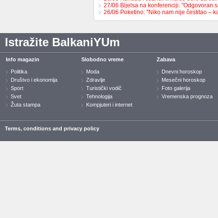
27/06 Bijelsa na konferenciji: "Odgovoran
26/06 Poketino: "Niko nam nije čestitao – 
Istražite BalkaniYUm
Info magazin
Slobodno vreme
Zabava
Politika
Moda
Dnevni horoskop
Društvo i ekonomija
Zdravlje
Mesečni horoskop
Sport
Turistički vodič
Foto galerija
Svet
Tehnologija
Vremenska prognoza
Žuta stampa
Kompjuteri i internet
Terms, conditions and privacy policy