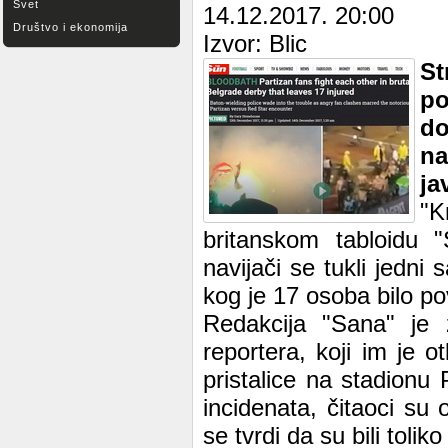
Svet
14.12.2017. 20:00
Društvo i ekonomija
Izvor: Blic
S
po
do
na
ja
"K
britanskom tabloidu 
navijači se tukli jedn
kog je 17 osoba bilo p
Redakcija "Sana" je 
reportera, koji im je 
pristalice na stadionu 
incidenata, čitaoci su 
se tvrdi da su bili toli