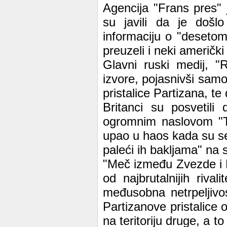
Agencija "Frans pres" 
su javili da je došlo
informaciju o "desetomi
preuzeli i neki američki
Glavni ruski medij, "
izvore, pojasnivši sam
pristalice Partizana, te
Britanci su posvetili
ogromnim naslovom "Tr
upao u haos kada su se n
paleći ih bakljama" na s
"Meč između Zvezde i 
od najbrutalnijih riva
međusobna netrpeljivost
Partizanove pristalice 
na teritoriju druge, a to