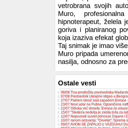
vetrobrana svojih aut
Muro, profesionaln
hipnoterapeut, želela j
goriva i planiranog p
koja izaziva efekat glo
Taj snimak je imao više
Muro pripada umerenom k
nasilja, odnosno za pr
Ostale vesti
08/08 Tisa predložila predsednika Mađars
07/08 Predsednik Ukrajine stigao u Beogr
27/07 Pakleni obruč nad zapadom Evrope 
23/07 Novi udar na Putina: Ograničena na
22/07 Odluka već doneta: Evropa će oduzet
15/07 "Sledeća nedelja je zaista loša za nj
12/07 Nepoznati susret princeze Dajane i
10/07 ranom odzvanja: "Osveta!"; Sprema 
09/07 AVION SE ZAPALIO U VAZDUHU! Dr