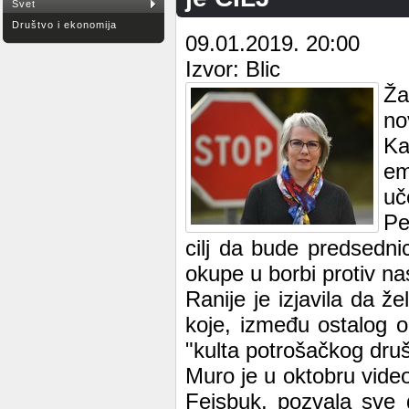
Svet
Društvo i ekonomija
09.01.2019. 20:00
Izvor: Blic
Ža
no
Ka
em
uč
Pe
cilj da bude predsedni
okupe u borbi protiv nas
Ranije je izjavila da ž
koje, između ostalog o
"kulta potrošačkog druš
Muro je u oktobru video
Fejsbuk, pozvala sve 