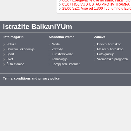
08/07 Izbegavati letove do Irana, Iraka i L
05/07 HOLIVUD USTAO PROTIV TRAMPA
28/06 SZO: Više od 1.300 ljudi umrlo u Ev
Istražite BalkaniYUm
Info magazin
Slobodno vreme
Zabava
Politika
Moda
Dnevni horoskop
Društvo i ekonomija
Zdravlje
Mesečni horoskop
Sport
Turistički vodič
Foto galerija
Svet
Tehnologija
Vremenska prognoza
Žuta stampa
Kompjuteri i internet
Terms, conditions and privacy policy