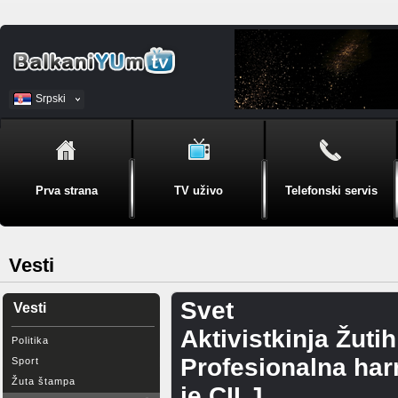
Srpski
BiH
Prva strana
TV uživo
Telefonski servis
Vesti
Svet
Vesti
Aktivistkinja Žut
Politika
Profesionalna harm
Sport
Žuta štampa
je CILJ