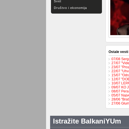
Svet
Društvo i ekonomija
Ostale vesti
07/08 Serge
27/07 "Vide
23/07 "Pro
22/07 "Uhva
15/07 "Odr
12/07 "DO
10/07 LEP
09/07 KO 
08/07 Pera
05/07 Najv
28/06 "Brat
27/06 Glum
Istražite BalkaniYUm