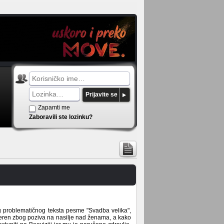
Prijavite se
Zapamti me
Zaboravili ste lozinku?
g problematičnog teksta pesme "Svadba velika",
meren zbog poziva na nasilje nad ženama, a kako