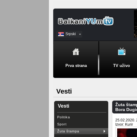
Srpski
BiH
Prva strana
TV uživo
Vesti
Žuta štam
Vesti
Bora Dugić
Politika
25.02.2020. 
Sport
Izvor: Kurir
Žuta štampa