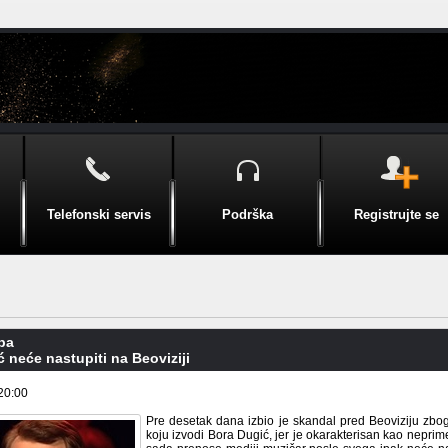
Telefonski servis
Podrška
Registrujte se
pa
 neće nastupiti na Beoviziji
20:00
Pre desetak dana izbio je skandal pred Beoviziju zbo
koju izvodi Bora Dugić, jer je okarakterisan kao nepri