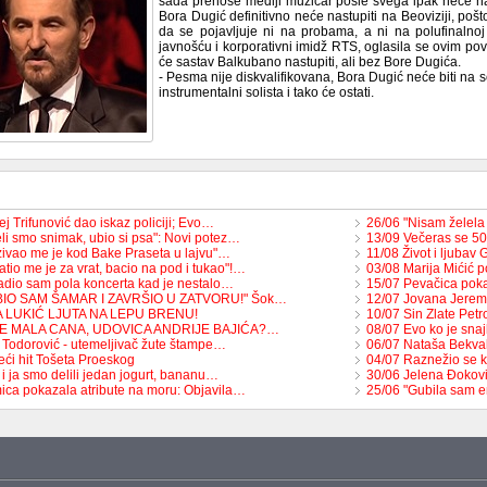
sada prenose mediji muzičar posle svega ipak neće nast
Bora Dugić definitivno neće nastupiti na Beoviziji, poš
da se pojavljuje ni na probama, a ni na polufinalno
javnošću i korporativni imidž RTS, oglasila se ovim po
će sastav Balkubano nastupiti, ali bez Bore Dugića.
- Pesma nije diskvalifikovana, Bora Dugić neće biti na s
instrumentalni solista i tako će ostati.
j Trifunović dao iskaz policiji; Evo…
26/06 "Nisam želel
li smo snimak, ubio si psa": Novi potez…
13/09 Večeras se 50
zivao me je kod Bake Praseta u lajvu"…
11/08 Život i ljubav
tio me je za vrat, bacio na pod i tukao"!…
03/08 Marija Mićić 
adio sam pola koncerta kad je nestalo…
15/07 Pevačica pok
BIO SAM ŠAMAR I ZAVRŠIO U ZATVORU!" Šok…
12/07 Jovana Jerem
A LUKIĆ LJUTA NA LEPU BRENU!
10/07 Sin Zlate Petr
JE MALA CANA, UDOVICA ANDRIJE BAJIĆA?…
08/07 Evo ko je snaj
 Todorović - utemeljivač žute štampe…
06/07 Nataša Bekva
eći hit Tošeta Proeskog
04/07 Raznežio se k
 i ja smo delili jedan jogurt, bananu…
30/06 Jelena Đoković
ica pokazala atribute na moru: Objavila…
25/06 "Gubila sam 