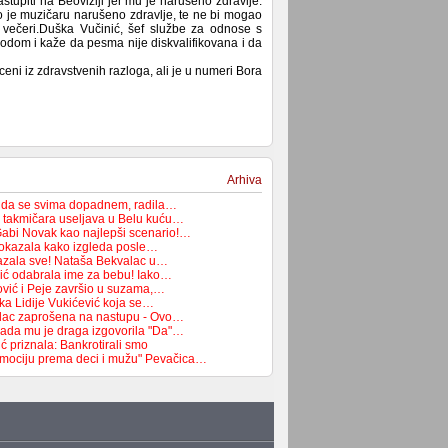
upiti na Beoviziji jer mu je narušeno zdravlje.
to je muzičaru narušeno zdravlje, te ne bi mogao
j večeri.Duška Vučinić, šef službe za odnose s
vodom i kaže da pesma nije diskvalifikovana i da
ceni iz zdravstvenih razloga, ali je u numeri Bora
Arhiva
a da se svima dopadnem, radila…
 takmičara useljava u Belu kuću…
 Gabi Novak kao najlepši scenario!…
pokazala kako izgleda posle…
azala sve! Nataša Bekvalac u…
ić odabrala ime za bebu! Iako…
ović i Peje završio u suzama,…
ka Lidije Vukićević koja se…
lac zaprošena na nastupu - Ovo…
ada mu je draga izgovorila "Da"…
 priznala: Bankrotirali smo
emociju prema deci i mužu" Pevačica…