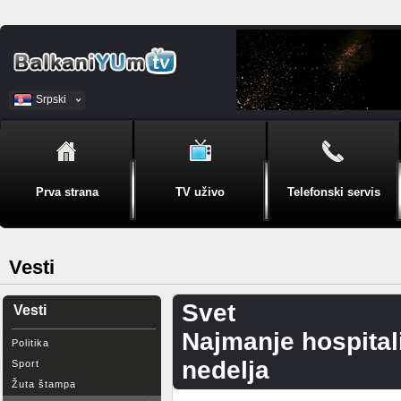
Srpski
BiH
Prva strana
TV uživo
Telefonski servis
Vesti
Svet
Vesti
Najmanje hospital
Politika
nedelja
Sport
Žuta štampa