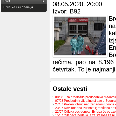
Svet
08.05.2020. 20:00
Društvo i ekonomija
Izvor: B92
Br
na
ka
iz
En
Br
rečima, pao na 8.196 
četvrtak. To je najmanji
Ostale vesti
08/08 Tisa predložila predsednika Mađars
07/08 Predsednik Ukrajine stigao u Beogr
27/07 Pakleni obruč nad zapadom Evrope 
23/07 Novi udar na Putina: Ograničena na
22/07 Odluka već doneta: Evropa će oduzet
15/07 "Sledeća nedelja je zaista loša za nj