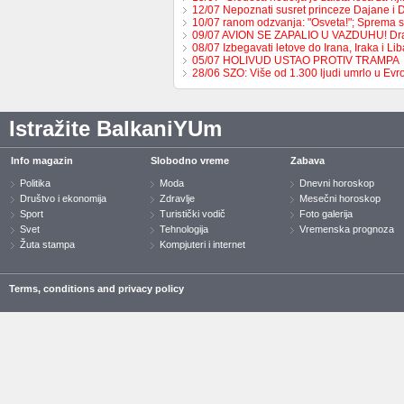
12/07 Nepoznati susret princeze Dajane i
10/07 ranom odzvanja: "Osveta!"; Sprema 
09/07 AVION SE ZAPALIO U VAZDUHU! Dr
08/07 Izbegavati letove do Irana, Iraka i L
05/07 HOLIVUD USTAO PROTIV TRAMPA
28/06 SZO: Više od 1.300 ljudi umrlo u Ev
Istražite BalkaniYUm
Info magazin
Slobodno vreme
Zabava
Politika
Moda
Dnevni horoskop
Društvo i ekonomija
Zdravlje
Mesečni horoskop
Sport
Turistički vodič
Foto galerija
Svet
Tehnologija
Vremenska prognoza
Žuta stampa
Kompjuteri i internet
Terms, conditions and privacy policy