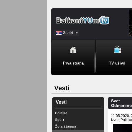
Srpski
BiH
Prva strana
TV uživo
Vesti
Svet
Vesti
Odmereno u
Politika
11.05.2020. 
Sport
Izvor: Politik
Žuta štampa