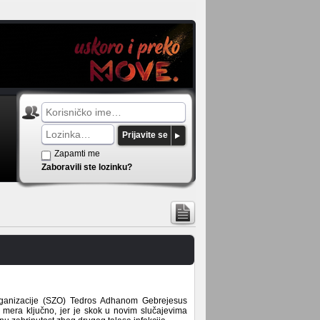
Prijavite se
Zapamti me
Zaboravili ste lozinku?
rganizacije (SZO) Tedros Adhanom Gebrejesus
h mera ključno, jer je skok u novim slučajevima