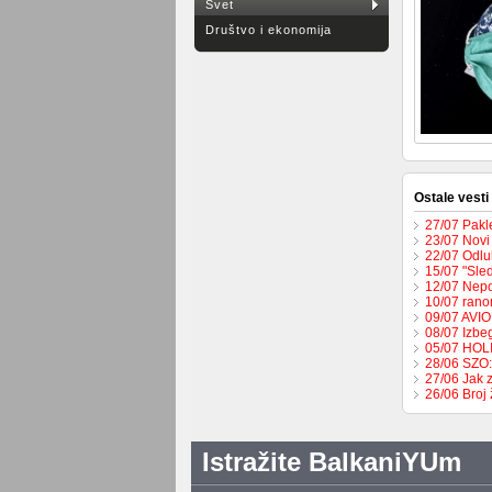
Svet
Društvo i ekonomija
Ostale vesti
27/07 Pakl
23/07 Novi
22/07 Odlu
15/07 "Sled
12/07 Nepo
10/07 rano
09/07 AVI
08/07 Izbeg
05/07 HO
28/06 SZO:
27/06 Jak 
26/06 Broj
Istražite BalkaniYUm