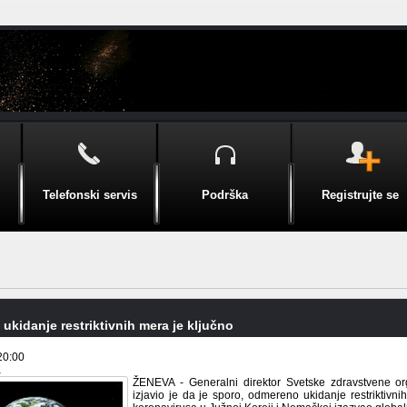
Telefonski servis
Podrška
Registrujte se
kidanje restriktivnih mera je ključno
20:00
a
ŽENEVA - Generalni direktor Svetske zdravstvene o
izjavio je da je sporo, odmereno ukidanje restriktivni