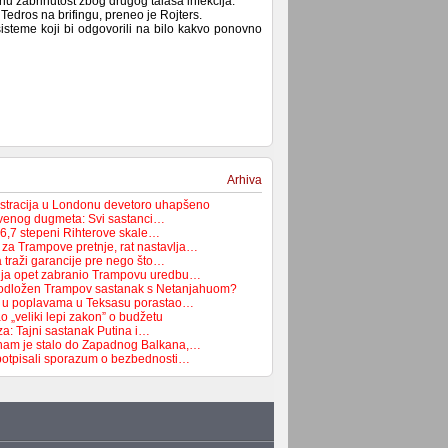
u zabrinutost zbog drugog talasa infekcija.
 Tedros na brifingu, preneo je Rojters.
steme koji bi odgovorili na bilo kakvo ponovno
Arhiva
tracija u Londonu devetoro uhapšeno
rvenog dugmeta: Svi sastanci…
 6,7 stepeni Rihterove skale…
 za Trampove pretnje, rat nastavlja…
 traži garancije pre nego što…
dija opet zabranio Trampovu uredbu…
 odložen Trampov sastanak s Netanjahuom?
ih u poplavama u Teksasu porastao…
 „veliki lepi zakon” o budžetu
za: Tajni sastanak Putina i…
nam je stalo do Zapadnog Balkana,…
potpisali sporazum o bezbednosti…