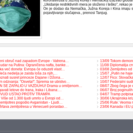
koronavirusa u Južnoj Koreji i Nemačkoj izazvao globaln
„Ukidanje restriktivnih mera je složeno i teško”, rekao je
On je dodao da Nemačka, Južna Koreja i Kina imaju si
pojavljivanje slučajeva., prenosi Tanjug.
eni obruč nad zapadom Evrope - Vatrena…
13/09 Tokom demons
 udar na Putina: Ograničena nafta, banke…
11/08 Diplomatija c
ka već doneta: Evropa će oduzeti vlast…
03/08 Zemljotres od
eća nedelja je zaista loša za njih,…
15/07 „Putin ne haje
znati susret princeze Dajane i Džona…
12/07 Fico: Slovačka
m odzvanja: "Osveta!"; Sprema se ubistvo…
10/07 Federalni su
ON SE ZAPALIO U VAZDUHU! Drama u omiljenom…
08/07 Zbog čega je
avati letove do Irana, Iraka i Libana:…
06/07 Broj poginul
LIVUD USTAO PROTIV TRAMPA
04/07 Tramp potpisao
 Više od 1.300 ljudi umrlo u Evropi od…
30/06 Ukrajinska kri
zemljotres pogodio Avganistan - Ljudi…
25/06 Rute: Veoma 
 žrtava zemljotresa u Venecueli porastao…
23/06 Kanada i EU 