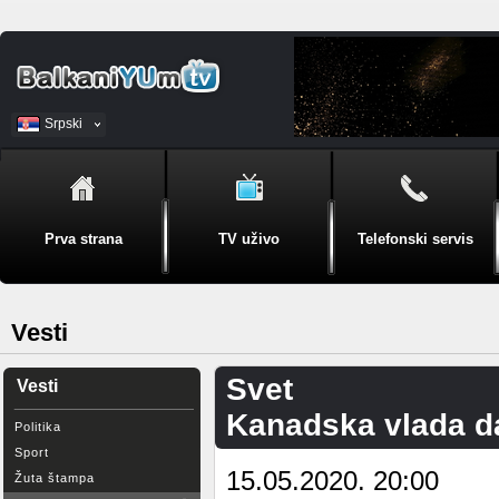
Srpski
BiH
Prva strana
TV uživo
Telefonski servis
Vesti
Svet
Vesti
Kanadska vlada da
Politika
Sport
15.05.2020. 20:00
Žuta štampa