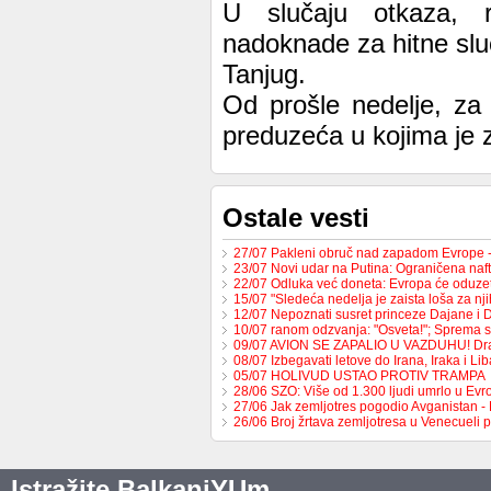
U slučaju otkaza, 
nadoknade za hitne slu
Tanjug.
Od prošle nedelje, za
preduzeća u kojima je 
Ostale vesti
27/07 Pakleni obruč nad zapadom Evrope 
23/07 Novi udar na Putina: Ograničena na
22/07 Odluka već doneta: Evropa će oduzet
15/07 "Sledeća nedelja je zaista loša za nj
12/07 Nepoznati susret princeze Dajane i
10/07 ranom odzvanja: "Osveta!"; Sprema 
09/07 AVION SE ZAPALIO U VAZDUHU! Dr
08/07 Izbegavati letove do Irana, Iraka i L
05/07 HOLIVUD USTAO PROTIV TRAMPA
28/06 SZO: Više od 1.300 ljudi umrlo u Ev
27/06 Jak zemljotres pogodio Avganistan -
26/06 Broj žrtava zemljotresa u Venecueli
Istražite BalkaniYUm