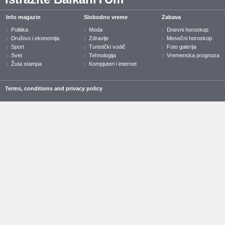
Info magazin
Slobodno vreme
Zabava
Politika
Moda
Dnevni horoskop
Društvo i ekonomija
Zdravlje
Mesečni horoskop
Sport
Turistički vodič
Foto galerija
Svet
Tehnologija
Vremenska prognoza
Žuta stampa
Kompjuteri i internet
Terms, conditions and privacy policy