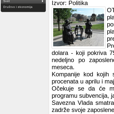
Svet
Izvor: Politika
Društvo i ekonomija
OT
pl
po
pl
pr
Pr
dolara - koji pokriva
nedeljno po zaposlen
meseca.
Kompanije kod kojih s
procenata u aprilu i ma
Očekuje se da će mini
programu subvencija, ja
Savezna Vlada smatra 
zadrže svoje zaposlene