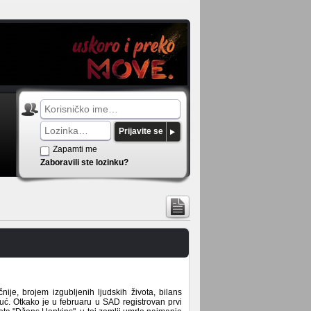
Prijavite se
Zapamti me
Zaboravili ste lozinku?
čnije, brojem izgubljenih ljudskih života, bilans
ć. Otkako je u februaru u SAD registrovan prvi