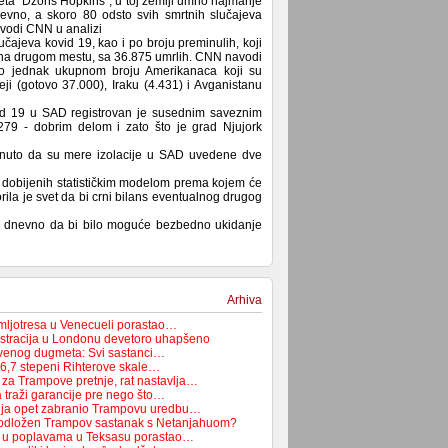
eta "Džons Hopkins", u toj zemlji umrlo najmanje
nevno, a skoro 80 odsto svih smrtnih slučajeva
avodi CNN u analizi
lučajeva kovid 19, kao i po broju preminulih, koji
ome na drugom mestu, sa 36.875 umrlih. CNN navodi
vo jednak ukupnom broju Amerikanaca koji su
ji (gotovo 37.000), Iraku (4.431) i Avganistanu
vid 19 u SAD registrovan je susednim saveznim
79 - dobrim delom i zato što je grad Njujork
begnuto da su mere izolacije u SAD uvedene dve
ja dobijenih statističkim modelom prema kojem će
ila je svet da bi crni bilans eventualnog drugog
di dnevno da bi bilo moguće bezbedno ukidanje
Arhiva
emljotresa u Venecueli porastao…
tracija u Londonu devetoro uhapšeno
rvenog dugmeta: Svi sastanci…
 6,7 stepeni Rihterove skale…
 za Trampove pretnje, rat nastavlja…
 traži garancije pre nego što…
dija opet zabranio Trampovu uredbu…
 odložen Trampov sastanak s Netanjahuom?
ih u poplavama u Teksasu porastao…