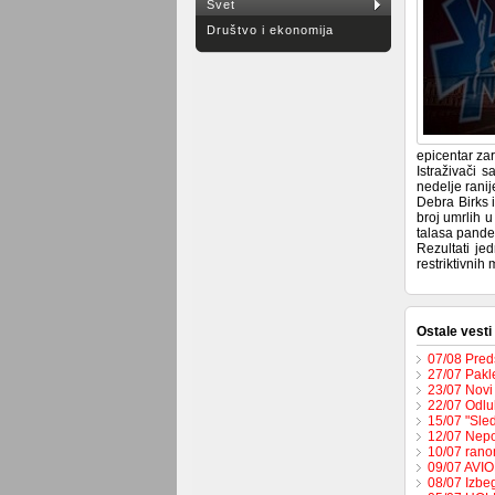
Svet
Društvo i ekonomija
epicentar zar
Istraživači 
nedelje ranij
Debra Birks 
broj umrlih 
talasa pandem
Rezultati je
restriktivnih
Ostale vesti
07/08 Pred
27/07 Pakl
23/07 Novi
22/07 Odlu
15/07 "Sled
12/07 Nepo
10/07 rano
09/07 AVI
08/07 Izbeg