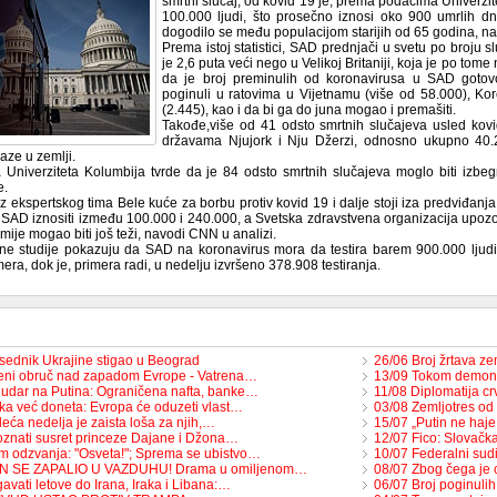
smrtni slučaj, od kovid 19 je, prema podacima Univerzit
100.000 ljudi, što prosečno iznosi oko 900 umrlih d
dogodilo se među populacijom starijih od 65 godina, n
Prema istoj statistici, SAD prednjači u svetu po broju s
je 2,6 puta veći nego u Velikoj Britaniji, koja je po t
da je broj preminulih od koronavirusa u SAD goto
poginuli u ratovima u Vijetnamu (više od 58.000), Kore
(2.445), kao i da bi ga do juna mogao i premašiti.
Takođe,više od 41 odsto smrtnih slučajeva usled ko
državama Njujork i Nju Džerzi, odnosno ukupno 40.2
aze u zemlji.
sa Univerziteta Kolumbija tvrde da je 84 odsto smrtnih slučajeva moglo biti iz
e.
iz ekspertskog tima Bele kuće za borbu protiv kovid 19 i dalje stoji iza predviđan
u SAD iznositi između 100.000 i 240.000, a Svetska zdravstvena organizacija upozor
ije mogao biti još teži, navodi CNN u analizi.
dne studije pokazuju da SAD na koronavirus mora da testira barem 900.000 lju
 mera, dok je, primera radi, u nedelju izvršeno 378.908 testiranja.
sednik Ukrajine stigao u Beograd
26/06 Broj žrtava z
eni obruč nad zapadom Evrope - Vatrena…
13/09 Tokom demons
 udar na Putina: Ograničena nafta, banke…
11/08 Diplomatija c
ka već doneta: Evropa će oduzeti vlast…
03/08 Zemljotres od
eća nedelja je zaista loša za njih,…
15/07 „Putin ne haje
znati susret princeze Dajane i Džona…
12/07 Fico: Slovačka
m odzvanja: "Osveta!"; Sprema se ubistvo…
10/07 Federalni su
ON SE ZAPALIO U VAZDUHU! Drama u omiljenom…
08/07 Zbog čega je
avati letove do Irana, Iraka i Libana:…
06/07 Broj poginul