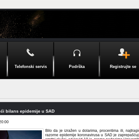
Telefonski servis
Podrška
Registrujte se
ći bilans epidemije u SAD
20:00
Bilo da je izražen u dolarima, procentima ili, najtragi
razorne epidemije koronavirusa u SAD je zaprepašćuju