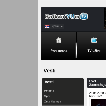
Srpski
BiH
Prva strana
TV uživo
Vesti
Svet
Vesti
Zastrašuju
Politika
28.05.2020. 
Sport
Izvor: B92
Žuta štampa