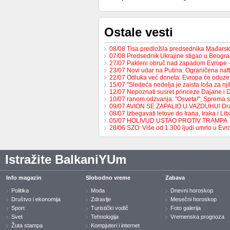
Ostale vesti
08/08 Tisa predložila predsednika Mađars
07/08 Predsednik Ukrajine stigao u Beogr
27/07 Pakleni obruč nad zapadom Evrope 
23/07 Novi udar na Putina: Ograničena na
22/07 Odluka već doneta: Evropa će oduzet
15/07 "Sledeća nedelja je zaista loša za nj
12/07 Nepoznati susret princeze Dajane i
10/07 ranom odzvanja: "Osveta!"; Sprema 
09/07 AVION SE ZAPALIO U VAZDUHU! Dr
08/07 Izbegavati letove do Irana, Iraka i L
05/07 HOLIVUD USTAO PROTIV TRAMPA
28/06 SZO: Više od 1.300 ljudi umrlo u Ev
Istražite BalkaniYUm
Info magazin
Slobodno vreme
Zabava
Politika
Moda
Dnevni horoskop
Društvo i ekonomija
Zdravlje
Mesečni horoskop
Sport
Turistički vodič
Foto galerija
Svet
Tehnologija
Vremenska prognoza
Žuta stampa
Kompjuteri i internet