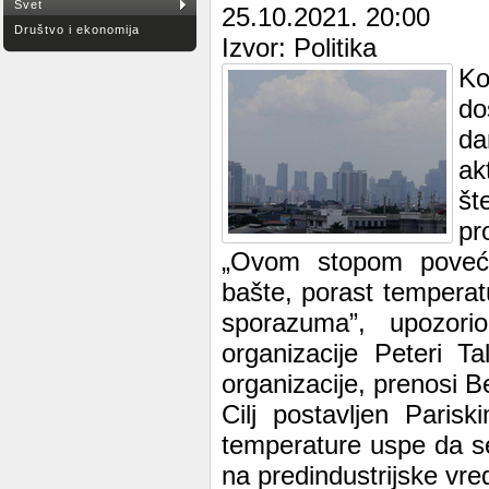
Svet
25.10.2021. 20:00
Društvo i ekonomija
Izvor: Politika
Ko
do
da
ak
št
pr
„Ovom stopom poveća
bašte, porast temperat
sporazuma”, upozori
organizacije Peteri T
organizacije, prenosi B
Cilj postavljen Pari
temperature uspe da s
na predindustrijske vre