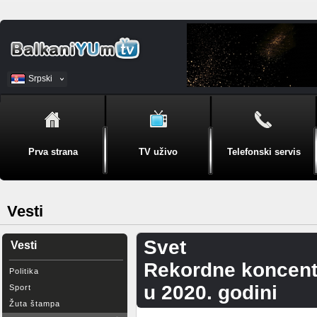
Srpski
BiH
Prva strana
TV uživo
Telefonski servis
Vesti
Svet
Vesti
Rekordne koncentr
Politika
u 2020. godini
Sport
Žuta štampa