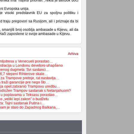
nika ima "najviši prioritet", rekla je Berbok uoči
 ni Evropska unija.
e visoki predstavnik EU za spoljnu politiku i
 traju pregovori sa Rusijom, ali i priznaje da bi
e, smanjiti broj osoblja ambasade u Kijevu, ali da
vlači zaposlene iz svoje ambasade u Kijevu.
Arhiva
emljotresa u Venecueli porastao…
tracija u Londonu devetoro uhapšeno
rvenog dugmeta: Svi sastanci…
 6,7 stepeni Rihterove skale…
 za Trampove pretnje, rat nastavlja…
 traži garancije pre nego što…
dija opet zabranio Trampovu uredbu…
 odložen Trampov sastanak s Netanjahuom?
ih u poplavama u Teksasu porastao…
 „veliki lepi zakon” o budžetu
za: Tajni sastanak Putina i…
nam je stalo do Zapadnog Balkana,…