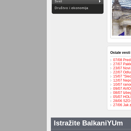
Svet
Društvo i ekonomija
Ostale vesti
07/08 Pred
27/07 Pakl
23/07 Novi
22/07 Odlu
15/07 "Sled
12/07 Nepo
10/07 rano
09/07 AVI
08/07 Izbeg
05/07 HO
28/06 SZO:
27/06 Jak 
Istražite BalkaniYUm