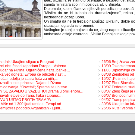
Ipak, situacija se stalno procenjuje, a bezbednost službe
samita ministara spoljnih poslova EU u Briselu.
Diplomate, kao ni članove njihovih porodica, ne povlači
"Mislim da ne bi trebalo da dramatizujemo", rekao j
bezbednost Žozep Borel.
On smatra da ne bi trebalo napuštati Ukrajinu dokle god
situacija mogla da se promeni.
Vašington je ranije najavio da će, zbog napete situacij
ambasada ostaje otvorena. ; Velika Britanija takodje po
sednik Ukrajine stigao u Beograd
26/06 Broj žrtava z
eni obruč nad zapadom Evrope - Vatrena…
13/09 Tokom demons
 udar na Putina: Ograničena nafta, banke…
11/08 Diplomatija c
ka već doneta: Evropa će oduzeti vlast…
03/08 Zemljotres od
eća nedelja je zaista loša za njih,…
15/07 „Putin ne haje
znati susret princeze Dajane i Džona…
12/07 Fico: Slovačka
m odzvanja: "Osveta!"; Sprema se ubistvo…
10/07 Federalni su
ON SE ZAPALIO U VAZDUHU! Drama u omiljenom…
08/07 Zbog čega je
avati letove do Irana, Iraka i Libana:…
06/07 Broj poginul
LIVUD USTAO PROTIV TRAMPA
04/07 Tramp potpisao
 Više od 1.300 ljudi umrlo u Evropi od…
30/06 Ukrajinska kri
zemljotres pogodio Avganistan - Ljudi…
25/06 Rute: Veoma 