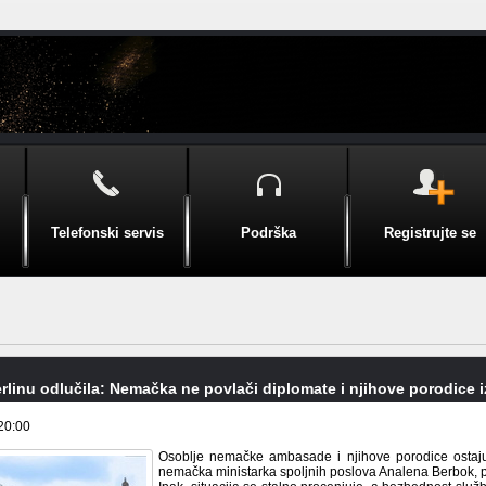
Telefonski servis
Podrška
Registrujte se
rlinu odlučila: Nemačka ne povlači diplomate i njihove porodice i
20:00
Osoblje nemačke ambasade i njihove porodice ostaju 
nemačka ministarka spoljnih poslova Analena Berbok, p