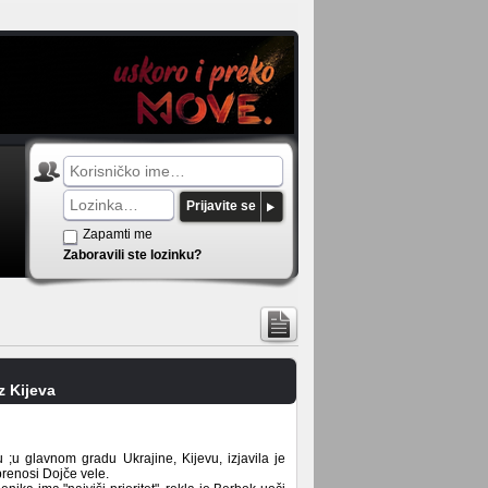
Prijavite se
Zapamti me
Zaboravili ste lozinku?
z Kijeva
;u glavnom gradu Ukrajine, Kijevu, izjavila je
renosi Dojče vele.