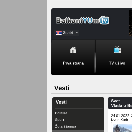
Srpski
BiH
Prva strana
TV uživo
Vesti
Svet
Vesti
Vlada u Be
Politika
24.01.2022. 
Sport
Izvor: Kurir
Žuta štampa