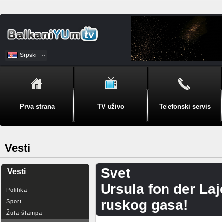
Srpski
BiH
Prva strana
TV uživo
Telefonski servis
Vesti
Svet
Vesti
Ursula fon der La
Politika
ruskog gasa!
Sport
Žuta štampa