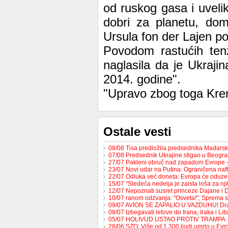
od ruskog gasa i uveliko
dobri za planetu, dom
Ursula fon der Lajen po
Povodom rastućih tenz
naglasila da je Ukraji
2014. godine".
"Upravo zbog toga Kreml
Ostale vesti
08/08 Tisa predložila predsednika Mađars
07/08 Predsednik Ukrajine stigao u Beogr
27/07 Pakleni obruč nad zapadom Evrope 
23/07 Novi udar na Putina: Ograničena na
22/07 Odluka već doneta: Evropa će oduzet
15/07 "Sledeća nedelja je zaista loša za nj
12/07 Nepoznati susret princeze Dajane i
10/07 ranom odzvanja: "Osveta!"; Sprema 
09/07 AVION SE ZAPALIO U VAZDUHU! Dr
08/07 Izbegavati letove do Irana, Iraka i L
05/07 HOLIVUD USTAO PROTIV TRAMPA
28/06 SZO: Više od 1.300 ljudi umrlo u Ev