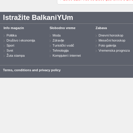
Istražite BalkaniYUm
Info magazin
Slobodno vreme
Zabava
Politika
Moda
Dnevni horoskop
Društvo i ekonomija
Zdravlje
Mesečni horoskop
Sport
Turistički vodič
Foto galerija
Svet
Tehnologija
Vremenska prognoza
Žuta stampa
Kompjuteri i internet
Terms, conditions and privacy policy