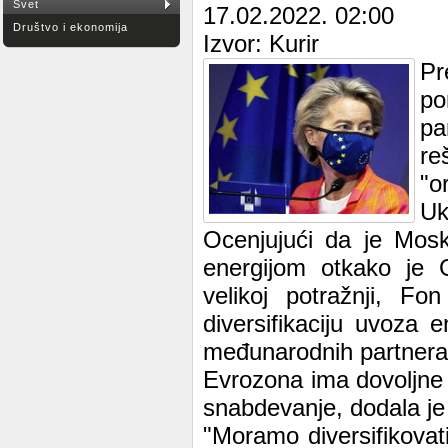
Svet
17.02.2022. 02:00
Društvo i ekonomija
Izvor: Kurir
Pr
po
pa
re
"o
Uk
Ocenjujući da je Mosk
energijom otkako je 
velikoj potražnji, F
diversifikaciju uvoza 
međunarodnih partnera, 
Evrozona ima dovoljne 
snabdevanje, dodala je
"Moramo diversifikovati