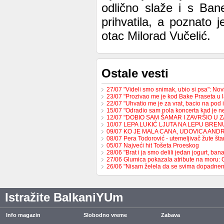
odlično slaže i s Ban
prihvatila, a poznato 
otac Milorad Vučelić.
Ostale vesti
27/07 "Videli smo snimak, ubio si psa": No
23/07 "Prozivao me je kod Bake Praseta u 
22/07 "Uhvatio me je za vrat, bacio na pod 
15/07 "Odradio sam pola koncerta kad je 
12/07 "DOBIO SAM ŠAMAR I ZAVRŠIO U 
10/07 LEPA LUKIĆ LJUTA NA LEPU BREN
09/07 KO JE MALA CANA, UDOVICA AND
08/07 Pera Todorović - utemeljivač žute š
05/07 Najveći hit Tošeta Proeskog
28/06 "Brat i ja smo delili jedan jogurt, b
27/06 Glumica pokazala atribute na moru:
26/06 "Nisam želela da se svima dopadne
Istražite BalkaniYUm
Info magazin
Slobodno vreme
Zabava