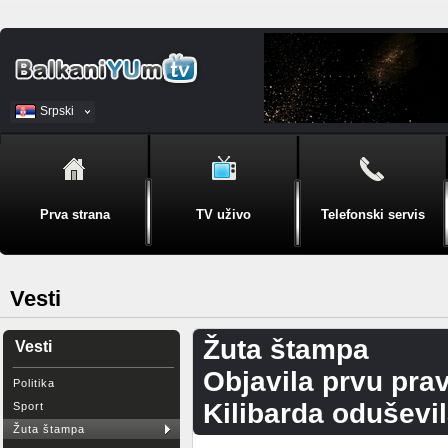
Srpski
BiH
Prva strana
TV uživo
Telefonski servis
Vesti
Žuta štampa
Vesti
Objavila prvu prav
Politika
Kilibarda oduševi
Sport
Žuta štampa