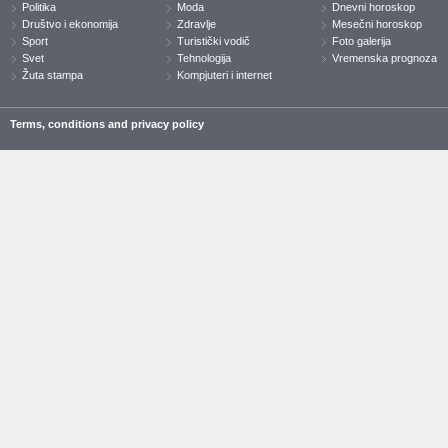
Politika
Moda
Dnevni horoskop
Društvo i ekonomija
Zdravlje
Mesečni horoskop
Sport
Turistički vodič
Foto galerija
Svet
Tehnologija
Vremenska prognoza
Žuta stampa
Kompjuteri i internet
Terms, conditions and privacy policy