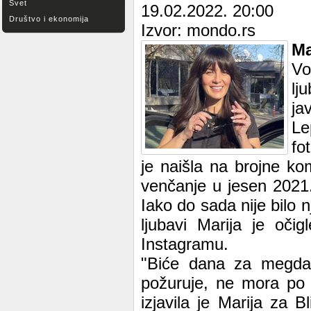
Svet
19.02.2022. 20:00
Društvo i ekonomija
Izvor: mondo.rs
Ma
Vo
lj
ja
Le
fo
je naišla na brojne kom
venčanje u jesen 2021.
Iako do sada nije bilo n
ljubavi Marija je oči
Instagramu.
"Biće dana za megdan
požuruje, ne mora po 
izjavila je Marija za 