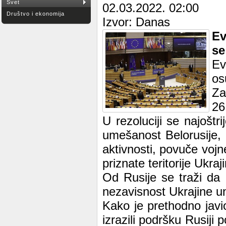
Svet
02.03.2022. 02:00
Društvo i ekonomija
Izvor: Danas
Ev
se
Ev
os
Za
26
U rezoluciji se najoštr
umešanost Belorusije,
aktivnosti, povuče voj
priznate teritorije Ukraj
Od Rusije se traži da po
nezavisnost Ukrajine u
Kako je prethodno javio
izrazili podršku Rusiji 