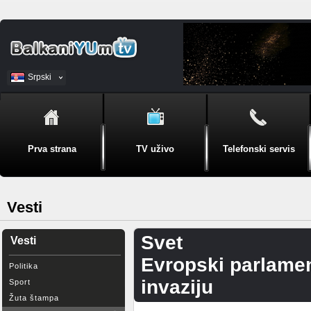
Srpski
BiH
Prva strana
TV uživo
Telefonski servis
Vesti
Svet
Vesti
Evropski parlamen
Politika
invaziju
Sport
Žuta štampa