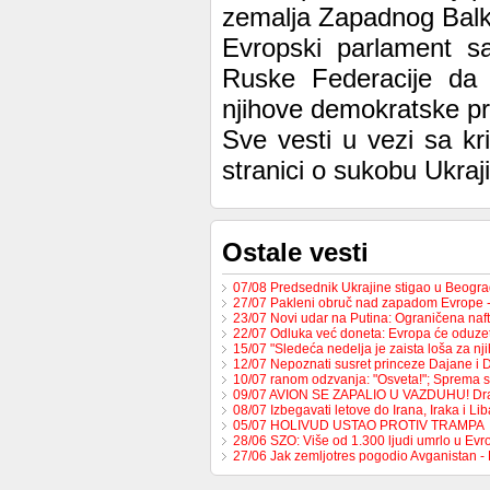
zemalja Zapadnog Balka
Evropski parlament s
Ruske Federacije da 
njihove demokratske pr
Sve vesti u vezi sa k
stranici o sukobu Ukraji
Ostale vesti
07/08 Predsednik Ukrajine stigao u Beogr
27/07 Pakleni obruč nad zapadom Evrope 
23/07 Novi udar na Putina: Ograničena na
22/07 Odluka već doneta: Evropa će oduzet
15/07 "Sledeća nedelja je zaista loša za nj
12/07 Nepoznati susret princeze Dajane i
10/07 ranom odzvanja: "Osveta!"; Sprema 
09/07 AVION SE ZAPALIO U VAZDUHU! Dr
08/07 Izbegavati letove do Irana, Iraka i L
05/07 HOLIVUD USTAO PROTIV TRAMPA
28/06 SZO: Više od 1.300 ljudi umrlo u Ev
27/06 Jak zemljotres pogodio Avganistan -