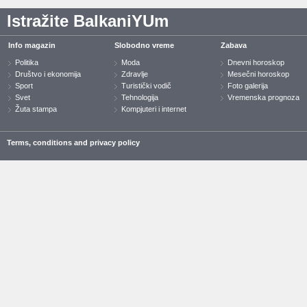
Istražite BalkaniYUm
Info magazin
Slobodno vreme
Zabava
Politika
Moda
Dnevni horoskop
Društvo i ekonomija
Zdravlje
Mesečni horoskop
Sport
Turistički vodič
Foto galerija
Svet
Tehnologija
Vremenska prognoza
Žuta stampa
Kompjuteri i internet
Terms, conditions and privacy policy