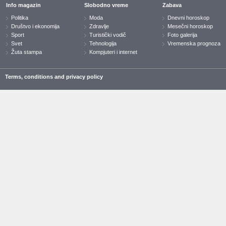
Info magazin
Slobodno vreme
Zabava
Politika
Moda
Dnevni horoskop
Društvo i ekonomija
Zdravlje
Mesečni horoskop
Sport
Turistički vodič
Foto galerija
Svet
Tehnologija
Vremenska prognoza
Žuta stampa
Kompjuteri i internet
Terms, conditions and privacy policy