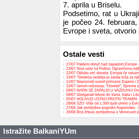
7. aprila u Briselu.
Podsetimo, rat u Ukraj
je počeo 24. februara,
Evrope i sveta, otvorio
Ostale vesti
27/07 Pakleni obruč nad zapadom Evrope 
23/07 Novi udar na Putina: Ograničena na
22/07 Odluka već doneta: Evropa će oduzet
15/07 "Sledeća nedelja je zaista loša za nj
12/07 Nepoznati susret princeze Dajane i
10/07 ranom odzvanja: "Osveta!"; Sprema 
09/07 AVION SE ZAPALIO U VAZDUHU! Dr
08/07 Izbegavati letove do Irana, Iraka i L
05/07 HOLIVUD USTAO PROTIV TRAMPA
28/06 SZO: Više od 1.300 ljudi umrlo u Ev
27/06 Jak zemljotres pogodio Avganistan -
26/06 Broj žrtava zemljotresa u Venecueli
Istražite BalkaniYUm