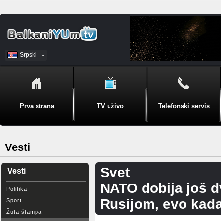
Srpski
BiH
Prva strana
TV uživo
Telefonski servis
Vesti
Svet
Vesti
NATO dobija još d
Politika
Rusijom, evo kada
Sport
Žuta štampa