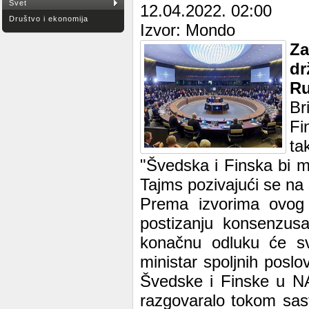
Svet
12.04.2022. 02:00
Društvo i ekonomija
Izvor: Mondo
Za
dr
Ru
Br
Fi
ta
"Švedska i Finska bi m
Tajms pozivajući se na 
Prema izvorima ovog 
postizanju konsenzus
konačnu odluku će sv
ministar spoljnih posl
Švedske i Finske u NA
razgovaralo tokom sas