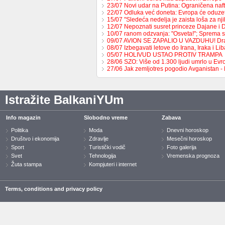
23/07 Novi udar na Putina: Ograničena na
22/07 Odluka već doneta: Evropa će oduzet
15/07 "Sledeća nedelja je zaista loša za nj
12/07 Nepoznati susret princeze Dajane i
10/07 ranom odzvanja: "Osveta!"; Sprema 
09/07 AVION SE ZAPALIO U VAZDUHU! Dr
08/07 Izbegavati letove do Irana, Iraka i L
05/07 HOLIVUD USTAO PROTIV TRAMPA
28/06 SZO: Više od 1.300 ljudi umrlo u Ev
27/06 Jak zemljotres pogodio Avganistan -
Istražite BalkaniYUm
Info magazin
Slobodno vreme
Zabava
Politika
Moda
Dnevni horoskop
Društvo i ekonomija
Zdravlje
Mesečni horoskop
Sport
Turistički vodič
Foto galerija
Svet
Tehnologija
Vremenska prognoza
Žuta stampa
Kompjuteri i internet
Terms, conditions and privacy policy