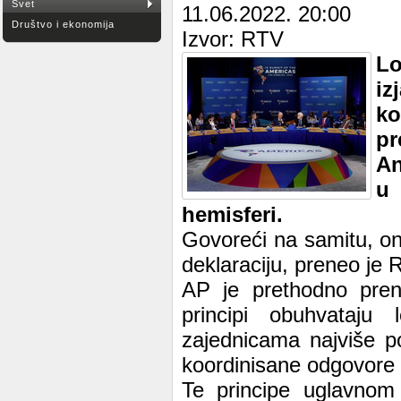
Svet
11.06.2022. 20:00
Društvo i ekonomija
Izvor: RTV
Lo
i
ko
p
An
u
hemisferi.
Govoreći na samitu, on
deklaraciju, preneo je R
AP je prethodno pren
principi obuhvataj
zajednicama najviše p
koordinisane odgovore 
Te principe uglavnom 