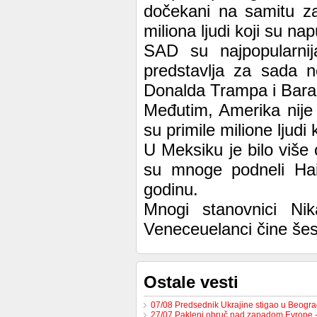
dočekani na samitu za
miliona ljudi koji su na
SAD su najpopularnij
predstavlja za sada n
Donalda Trampa i Bara
Međutim, Amerika nije
su primile milione ljudi
U Meksiku je bilo više
su mnoge podneli Hai
godinu.
Mnogi stanovnici Nik
Veneceuelanci čine šes
Ostale vesti
07/08 Predsednik Ukrajine stigao u Beogr
27/07 Pakleni obruč nad zapadom Evrope 