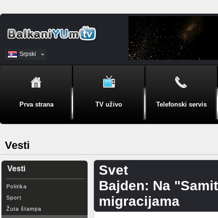
Srpski
BiH
Prva strana
TV uživo
Telefonski servis
Vesti
Svet
Vesti
Bajden: Na "Samit
Politika
migracijama
Sport
Žuta štampa