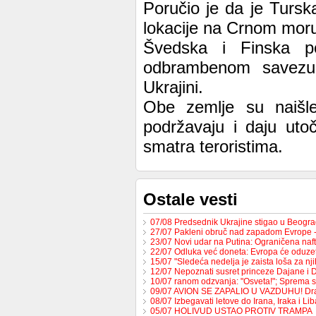
Poručio je da je Tursk
lokacije na Crnom moru
Švedska i Finska p
odbrambenom savezu
Ukrajini.
Obe zemlje su naišle 
podržavaju i daju uto
smatra teroristima.
Ostale vesti
07/08 Predsednik Ukrajine stigao u Beogr
27/07 Pakleni obruč nad zapadom Evrope 
23/07 Novi udar na Putina: Ograničena na
22/07 Odluka već doneta: Evropa će oduzet
15/07 "Sledeća nedelja je zaista loša za nj
12/07 Nepoznati susret princeze Dajane i
10/07 ranom odzvanja: "Osveta!"; Sprema 
09/07 AVION SE ZAPALIO U VAZDUHU! Dr
08/07 Izbegavati letove do Irana, Iraka i L
05/07 HOLIVUD USTAO PROTIV TRAMPA