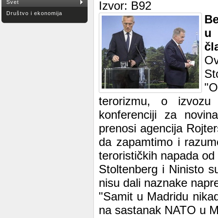
Svet
Izvor: B92
Društvo i ekonomija
Be
u 
čl
Ov
St
"O
terorizmu, o izvozu 
konferenciji za novin
prenosi agencija Rojt
da zapamtimo i razume
terorističkih napada od
Stoltenberg i Ninisto s
nisu dali naznake napr
"Samit u Madridu nikada
na sastanak NATO u Ma