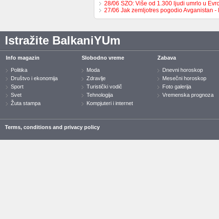
28/06 SZO: Više od 1.300 ljudi umrlo u Ev
27/06 Jak zemljotres pogodio Avganistan -
Istražite BalkaniYUm
Info magazin
Slobodno vreme
Zabava
Politika
Moda
Dnevni horoskop
Društvo i ekonomija
Zdravlje
Mesečni horoskop
Sport
Turistički vodič
Foto galerija
Svet
Tehnologija
Vremenska prognoza
Žuta stampa
Kompjuteri i internet
Terms, conditions and privacy policy