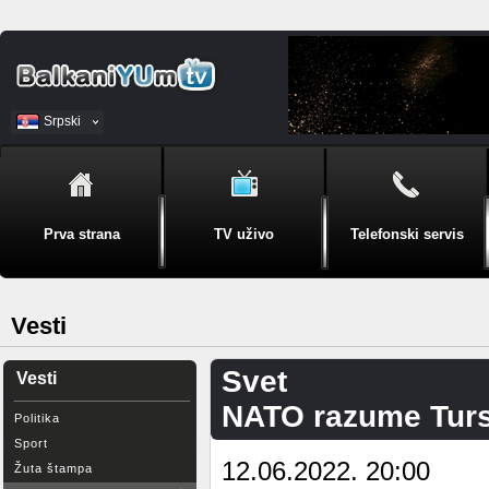
Srpski
BiH
Prva strana
TV uživo
Telefonski servis
Vesti
Svet
Vesti
NATO razume Turs
Politika
Sport
12.06.2022. 20:00
Žuta štampa