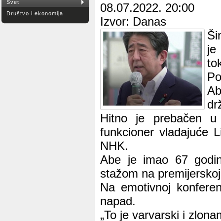
Svet
08.07.2022. 20:00
Društvo i ekonomija
Izvor: Danas
Ši
je
to
Po
Ab
dr
Hitno je prebačen u 
funkcioner vladajuće L
NHK.
Abe je imao 67 godin
stažom na premijerskoj 
Na emotivnoj konferen
napad.
„To je varvarski i zlona