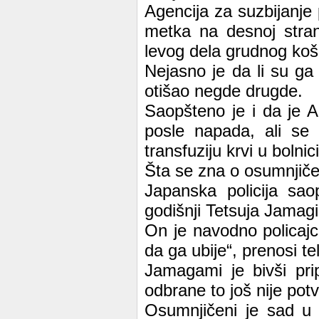
Agencija za suzbijanje 
metka na desnoj stran
levog dela grudnog koš
Nejasno je da li su ga 
otišao negde drugde.
Saopšteno je i da je A
posle napada, ali se 
transfuziju krvi u bolnici
Šta se zna o osumnji
Japanska policija sao
godišnji Tetsuja Jamag
On je navodno policajc
da ga ubije“, prenosi te
Jamagami je bivši pri
odbrane to još nije potv
Osumnjičeni je sad u p