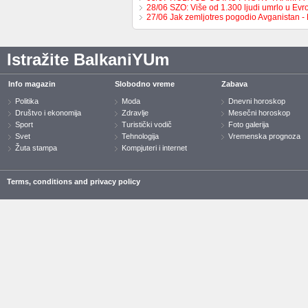
28/06 SZO: Više od 1.300 ljudi umrlo u Ev
27/06 Jak zemljotres pogodio Avganistan -
Istražite BalkaniYUm
Info magazin
Slobodno vreme
Zabava
Politika
Moda
Dnevni horoskop
Društvo i ekonomija
Zdravlje
Mesečni horoskop
Sport
Turistički vodič
Foto galerija
Svet
Tehnologija
Vremenska prognoza
Žuta stampa
Kompjuteri i internet
Terms, conditions and privacy policy