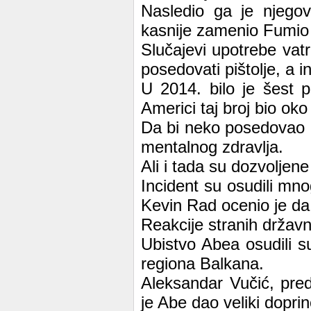
Nasledio ga je njegov
kasnije zamenio Fumio 
Slučajevi upotrebe vat
posedovati pištolje, a 
U 2014. bilo je šest 
Americi taj broj bio oko
Da bi neko posedovao or
mentalnog zdravlja.
Ali i tada su dozvolje
Incident su osudili mnog
Kevin Rad ocenio je da 
Reakcije stranih državn
Ubistvo Abea osudili su 
regiona Balkana.
Aleksandar Vučić, pre
je Abe dao veliki dopri