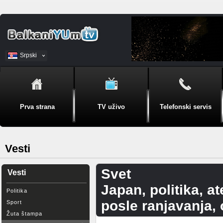
Srpski
BiH
Prva strana
TV uživo
Telefonski servis
Vesti
Svet
Vesti
Japan, politika, a
Politika
posle ranjavanja,
Sport
Žuta štampa