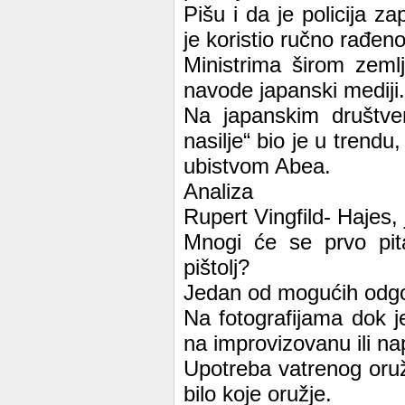
Pišu i da je policija za
je koristio ručno rađeno
Ministrima širom zeml
navode japanski mediji.
Na japanskim društve
nasilje“ bio je u trendu
ubistvom Abea.
Analiza
Rupert Vingfild- Hajes,
Mnogi će se prvo pita
pištolj?
Jedan od mogućih odgo
Na fotografijama dok je
na improvizovanu ili n
Upotreba vatrenog oruž
bilo koje oružje.