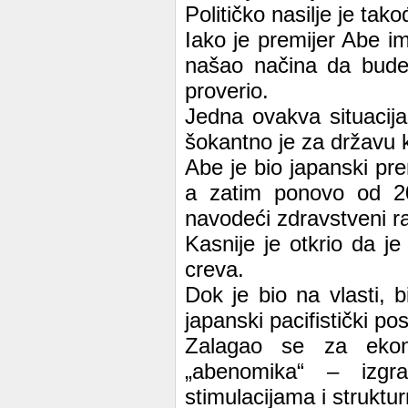
Političko nasilje je tak
Iako je premijer Abe i
našao načina da bude 
proverio.
Jedna ovakva situacija
šokantno je za državu k
Abe je bio japanski pre
a zatim ponovo od 2
navodeći zdravstveni r
Kasnije je otkrio da je
creva.
Dok je bio na vlasti,
japanski pacifistički pos
Zalagao se za ekon
„abenomika“ – izgr
stimulacijama i strukt