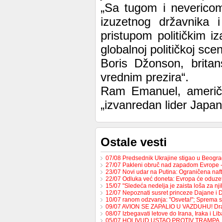
„Sa tugom i nevericom
izuzetnog državnika i
pristupom političkim 
globalnoj političkoj sce
Boris Džonson, britan
vrednim prezira“.
Ram Emanuel, američk
„izvanredan lider Japan
Ostale vesti
07/08 Predsednik Ukrajine stigao u Beogr
27/07 Pakleni obruč nad zapadom Evrope 
23/07 Novi udar na Putina: Ograničena na
22/07 Odluka već doneta: Evropa će oduzet
15/07 "Sledeća nedelja je zaista loša za nj
12/07 Nepoznati susret princeze Dajane i
10/07 ranom odzvanja: "Osveta!"; Sprema 
09/07 AVION SE ZAPALIO U VAZDUHU! Dr
08/07 Izbegavati letove do Irana, Iraka i L
05/07 HOLIVUD USTAO PROTIV TRAMPA