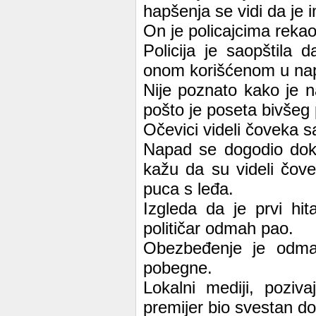
hapšenja se vidi da je 
On je policajcima rekao
Policija je saopštila 
onom korišćenom u nap
Nije poznato kako je 
pošto je poseta bivšeg 
Očevici videli čoveka s
Napad se dogodio dok 
kažu da su videli čove
puca s leđa.
Izgleda da je prvi hi
političar odmah pao.
Obezbeđenje je odmah
pobegne.
Lokalni mediji, poziv
premijer bio svestan dok