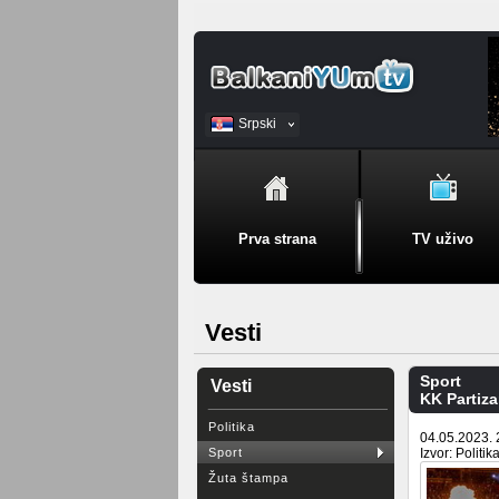
Srpski
BiH
Prva strana
TV uživo
Vesti
Sport
Vesti
KK Partiz
Politika
04.05.2023. 
Sport
Izvor: Politik
Žuta štampa