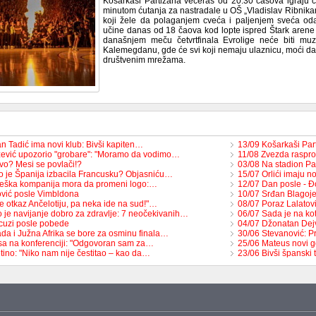
Košarkaši Partizana večeras od 20.30 časova igraju če
minutom ćutanja za nastradale u OŠ „Vladislav Ribnikar”
koji žele da polaganjem cveća i paljenjem sveća odaju
učine danas od 18 čaova kod lopte ispred Štark aren
današnjem meču četvrtfinala Evrolige neće biti muz
Kalemegdanu, gde će svi koji nemaju ulaznicu, moći da j
društvenim mrežama.
n Tadić ima novi klub: Bivši kapiten…
13/09 Košarkaši Pa
ević upozorio "grobare": "Moramo da vodimo…
11/08 Zvezda raspr
vo? Mesi se povlači!?
03/08 Na stadion Pa
o je Španija izbacila Francusku? Objasniću…
15/07 Orlići imaju 
eška kompanija mora da promeni logo:…
12/07 Dan posle - Đ
vić posle Vimbldona
10/07 Srđan Blagoje
e otkaz Ančelotiju, pa neka ide na sud!"…
08/07 Poraz Lalatovi
o je navijanje dobro za zdravlje: 7 neočekivanih…
06/07 Sada je na ko
cuzi posle pobede
04/07 Džonatan Dejv
da i Južna Afrika se bore za osminu finala…
30/06 Stevanović: P
lsa na konferenciji: "Odgovoran sam za…
25/06 Mateus novi 
tino: "Niko nam nije čestitao – kao da…
23/06 Bivši špansk