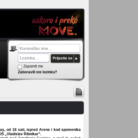
Prijavite se
Zapamti me
Zaboravili ste lozinku?
as, od 18 sati, ispred Arene i kod spomenika
Š „Vladislav Ribnikar”.