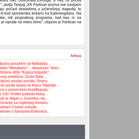
tvrti meč četvrfinala Evrolige, a meč će početi
, javlja Tanjug.„KK Partizan poziva sve navijače
 počast stradalima u jučerašnjoj tragediji, to
e ili kod spomenika košarci na Kalemegdanu. Na
ike, niti propratnog programa, baš kao ni na
e isprate na video bimu”, objavio je Partizan na
Arhiva
rtizana poraženi od Makabija…
odala "Marakanu" – obavezan "dres…
rtizana stiže "Kupus brigada":…
novog selektora: Zoran Bata…
oković poslao poruku Sineru
vić posle duela na Kipru: Nijedan…
ća u prvom kolu kvalifikacija…
ti 100: Koliko pobeda treba…
id je stigao u Juventus, da…
riznanje za najboljeg trenera…
golman Crvene zvezde
i teniser o šansama Đokovića…