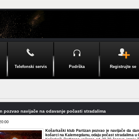
Telefonski servis
Podrška
Registrujte se
an pozvao navijače na odavanje počasti stradalima
20:00
a
Košarkaški klub Partizan pozvao je navijače da dan
košarci na Kalemegdanu, odaju počast stradalima u O