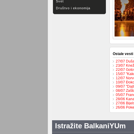
Svet
Društvo i ekonomija
Ostale vesti
27/07 Duša
23/07 Knež
22/07 Goto
15/07 "Kak
12/07 Norv
10/07 Đoko
09/07 "Dajt
08/07 Zašt
05/07 Fran
28/06 Kana
27/06 Bije
26/06 Poke
Istražite BalkaniYUm