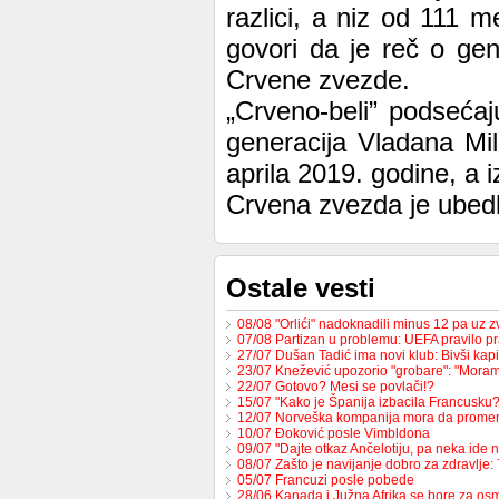
razlici, a niz od 111
govori da je reč o gen
Crvene zvezde.
„Crveno-beli” podsećaj
generacija Vladana Mil
aprila 2019. godine, a 
Crvena zvezda je ubedl
Ostale vesti
08/08 "Orlići" nadoknadili minus 12 pa uz
07/08 Partizan u problemu: UEFA pravilo pr
27/07 Dušan Tadić ima novi klub: Bivši ka
23/07 Knežević upozorio "grobare": "Mor
22/07 Gotovo? Mesi se povlači!?
15/07 "Kako je Španija izbacila Francusk
12/07 Norveška kompanija mora da prome
10/07 Đoković posle Vimbldona
09/07 "Dajte otkaz Ančelotiju, pa neka ide 
08/07 Zašto je navijanje dobro za zdravlje
05/07 Francuzi posle pobede
28/06 Kanada i Južna Afrika se bore za os