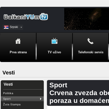
Srpski
BiH
Prva strana
TV uživo
Telefonski servis
Vesti
Sport
Vesti
Crvena zvezda obo
Politika
poraza u domaće
Sport
Žuta štampa