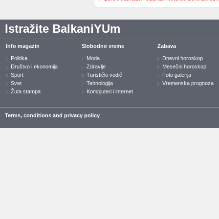
Istražite BalkaniYUm
Info magazin
Slobodno vreme
Zabava
Politika
Moda
Dnevni horoskop
Društvo i ekonomija
Zdravlje
Mesečni horoskop
Sport
Turistički vodič
Foto galerija
Svet
Tehnologija
Vremenska prognoza
Žuta stampa
Kompjuteri i internet
Terms, conditions and privacy policy