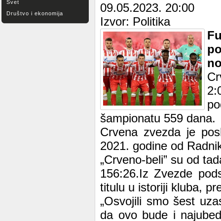
Svet
09.05.2023. 20:00
Društvo i ekonomija
Izvor: Politika
Fu
po
no
Cr
2:
po
šampionatu 559 dana.
Crvena zvezda je posl
2021. godine od Radnika
„Crveno-beli” su od tad
156:26.Iz Zvezde podse
titulu u istoriji kluba, p
„Osvojili smo šest uza
da ovo bude i najubedlj