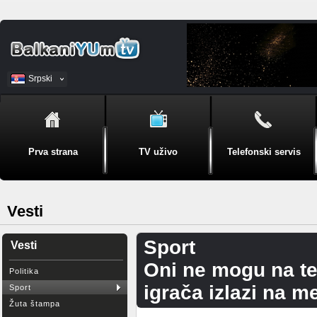
Srpski
BiH
Prva strana
TV uživo
Telefonski servis
Vesti
Sport
Vesti
Oni ne mogu na ter
Politika
igrača izlazi na 
Sport
Žuta štampa