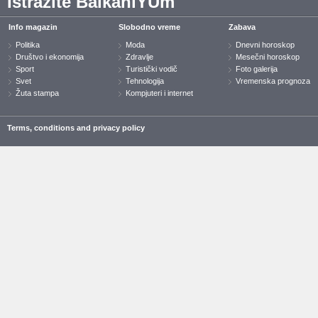
Istražite BalkaniYUm
Info magazin
Slobodno vreme
Zabava
Politika
Moda
Dnevni horoskop
Društvo i ekonomija
Zdravlje
Mesečni horoskop
Sport
Turistički vodič
Foto galerija
Svet
Tehnologija
Vremenska prognoza
Žuta stampa
Kompjuteri i internet
Terms, conditions and privacy policy