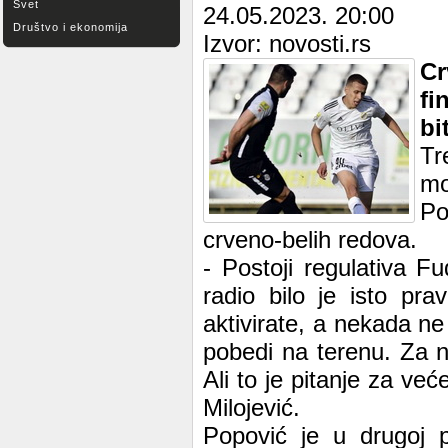
Svet
24.05.2023. 20:00
Društvo i ekonomija
Izvor: novosti.rs
Cr
fi
bi
Tr
mo
Po
crveno-belih redova.
- Postoji regulativa 
radio bilo je isto pr
aktivirate, a nekada ne
pobedi na terenu. Za n
Ali to je pitanje za ve
Milojević.
Popović je u drugoj p