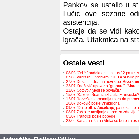
Pankov se ustalio u st
Lučić ove sezone od
asistencija.
Ostaje da se vidi kako
igrača. Utakmica na sta
Ostale vesti
08/08 "Orlići" nadoknadili minus 12 pa uz
07/08 Partizan u problemu: UEFA pravilo pr
27/07 Dušan Tadić ima novi klub: Bivši ka
23/07 Knežević upozorio "grobare": "Mor
22/07 Gotovo? Mesi se povlači!?
15/07 "Kako je Španija izbacila Francusk
12/07 Norveška kompanija mora da prome
10/07 Đoković posle Vimbldona
09/07 "Dajte otkaz Ančelotiju, pa neka ide 
08/07 Zašto je navijanje dobro za zdravlje
05/07 Francuzi posle pobede
28/06 Kanada i Južna Afrika se bore za os