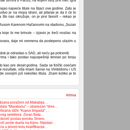
tak turnira u Parizu, na kojem svoj prvi meč igra
vajao najveće titule na šljaci ove godine. Zato je
stvo je na mojoj strani, ali pitanje je da li će to
 što nas okružuje, on je prvi favorit – rekao je
sa Rusom Karenom Hačanovim na stadionu „Suzan
oje bi me brinule – izjavio je treći nosilac na
govara, daje mi vremena da postepeno ulazim u
ok je odrastao u SAD, ali neću ga potceniti.
ma i tako postao najuspešniji teniser po broju
sto kao pre deset godina. Sada se fizički osećam
e rezultate, više imam šanse na Vimbldonu i US
osvojim još nekoliko titula. Znam koliko je to
Arhiva
rtizana poraženi od Makabija…
odala "Marakanu" – obavezan "dres…
rtizana stiže "Kupus brigada":…
novog selektora: Zoran Bata…
oković poslao poruku Sineru
vić posle duela na Kipru: Nijedan…
ća u prvom kolu kvalifikacija…