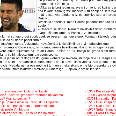
On je održao konferenciji za medije pred sutrašnji poče
u ponedeljak 29. maja.
– Alkaras je broj jedan na svetu i on je igrač koji je os
prvi favorit. Kada igrate mečeve u tri dobijena seta isku
imati uticaj. Ako gledamo iz perspektive sporta i svega
Đoković.
Dvostruki pobednik Rolan Garosa je danas trenirao 
Leglen“.
– Osećam se dobro. Nemam nikakvih fizičkih problema k
ovogodišnjem turniru u Parizu, a zatim dodao:
 turniri su kao drugi sport, uvek se osećam samouvereno. Format mi takođe od
 se da ću dobro početi turnir.
će mu Amerikanac Aleksandar Kovačević, a to će biti njihov prvi međusobni duel.
 mišljenje o Kovačeviću, fin momak, veoma talentovan. Nije igrao mnogo na šljaci d
ventualnim trijumfom na Rolan Garosu došao do 23. trofeja na grend slem turniri
ula na četiri najveća turnira u ovom sportu.
 da je jedan od razloga zašto igram – obaranje rekorda, ali moje telo ne reaguje i
 mi ne smeta. Nadam se da neću morati da se bavim tim stvarima. Ako gledate moj
vde. Nadala nema ove godine i to menja neke stvari, on je bio prepreka da ovde 
e strane imam iskustvo i motivaciju i imam igru – izjavio je srpski teniser.
n Tadić ima novi klub: Bivši kapiten…
13/09 Košarkaši Pa
ević upozorio "grobare": "Moramo da vodimo…
11/08 Zvezda raspr
vo? Mesi se povlači!?
03/08 Na stadion Pa
o je Španija izbacila Francusku? Objasniću…
15/07 Orlići imaju 
eška kompanija mora da promeni logo:…
12/07 Dan posle - Đ
vić posle Vimbldona
10/07 Srđan Blagoje
e otkaz Ančelotiju, pa neka ide na sud!"…
08/07 Poraz Lalatovi