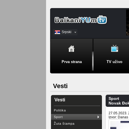
Srpski
BiH
Prva strana
TV uživo
Vesti
Sport
Vesti
Novak Đoko
Politika
27.05.2023. 
Sport
Izvor: Danas
Žuta štampa