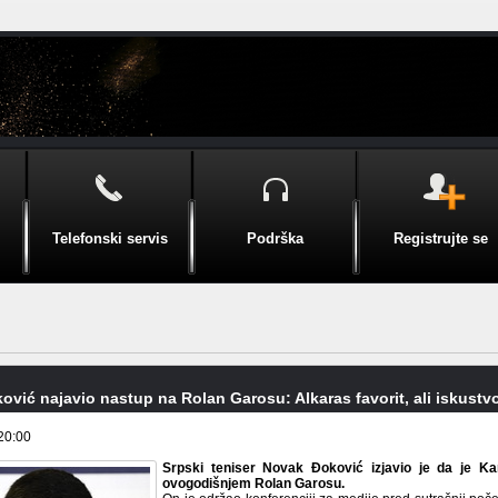
Telefonski servis
Podrška
Registrujte se
vić najavio nastup na Rolan Garosu: Alkaras favorit, ali iskustvo
20:00
Srpski teniser Novak Đoković izjavio je da je Kar
ovogodišnjem Rolan Garosu.