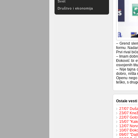
Svet
Društvo i ekonomija
– Grend slem
formu. Nadam
Prvi rival bi
– Imam dobro
Đoković bi e
osvojenih tit
– Nije tajna
dobro, ništa
Openu nego o
teško, s drug
Ostale vesti
27/07 Duša
23/07 Knež
22/07 Goto
15/07 "Kak
12/07 Norv
10/07 Đoko
09/07 "Dajt