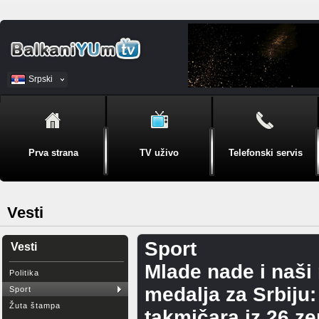
Srpski
BiH
Prva strana
TV uživo
Telefonski servis
Vesti
Sport
Vesti
Mlade nade i naši 
Politika
medalja za Srbiju
Sport
Žuta štampa
takmičara iz 26 z