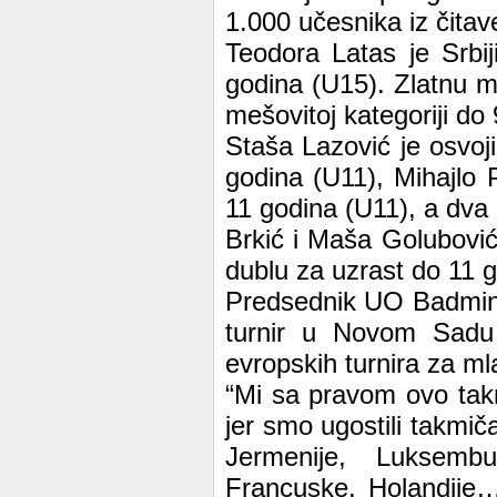
1.000 učesnika iz čitav
Teodora Latas je Srbij
godina (U15). Zlatnu me
mešovitoj kategoriji do 
Staša Lazović je osvoji
godina (U11), Mihajlo P
11 godina (U11), a dva 
Brkić i Maša Golubovi
dublu za uzrast do 11 
Predsednik UO Badmint
turnir u Novom Sadu 
evropskih turnira za ml
“Mi sa pravom ovo tak
jer smo ugostili takmič
Jermenije, Luksemb
Francuske, Holandije…