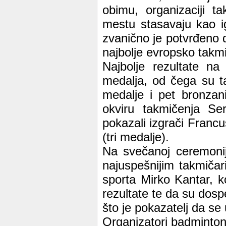
obimu, organizaciji t
mestu stasavaju kao i
zvanično je potvrđeno d
najbolje evropsko takmi
Najbolje rezultate na
medalja, od čega su tak
medalje i pet bronza
okviru takmičenja Ser
pokazali izgrači Franc
(tri medalje).
Na svečanoj ceremonij
najuspešnijim takmičar
sporta Mirko Kantar, ko
rezultate te da su dospe
što je pokazatelj da se
Organizatori badminto