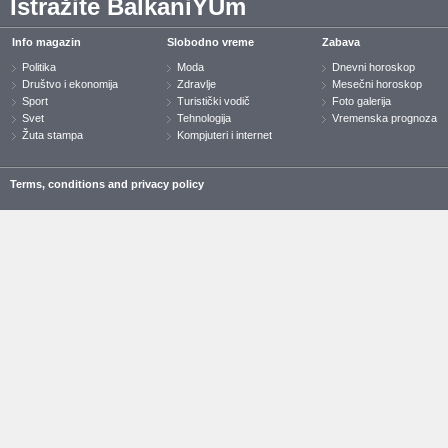
Istražite BalkaniYUm
Info magazin
Slobodno vreme
Zabava
Politika
Moda
Dnevni horoskop
Društvo i ekonomija
Zdravlje
Mesečni horoskop
Sport
Turistički vodič
Foto galerija
Svet
Tehnologija
Vremenska prognoza
Žuta stampa
Kompjuteri i internet
Terms, conditions and privacy policy