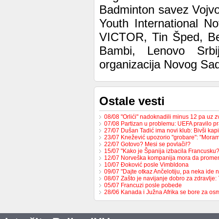
Badminton savez Vojvo
Youth International No
VICTOR, Tin Šped, Be
Bambi, Lenovo Srbija
organizacija Novog Sa
Ostale vesti
08/08 "Orlići" nadoknadili minus 12 pa uz
07/08 Partizan u problemu: UEFA pravilo pr
27/07 Dušan Tadić ima novi klub: Bivši ka
23/07 Knežević upozorio "grobare": "Mor
22/07 Gotovo? Mesi se povlači!?
15/07 "Kako je Španija izbacila Francusk
12/07 Norveška kompanija mora da prome
10/07 Đoković posle Vimbldona
09/07 "Dajte otkaz Ančelotiju, pa neka ide 
08/07 Zašto je navijanje dobro za zdravlje
05/07 Francuzi posle pobede
28/06 Kanada i Južna Afrika se bore za os