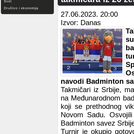
Svet
Društvo i ekonomija
27.06.2023. 20:00
Izvor: Danas
Ta
s
ba
tu
Sp
Os
navodi Badminton sav
Takmičari iz Srbije, m
na Međunarodnom badmi
koji se prethodnog vi
Novom Sadu. Osvojili 
Badminton savez Srbije
Turnir je okupio gotov