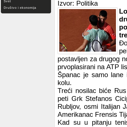
Svet
Izvor: Politika
Društvo i ekonomija
Lo
dr
po
tr
Đo
pe
postavljen za drugog n
prvoplasirani na ATP lis
Španac je samo lane i
kolu.
Treći nosilac biće Ru
peti Grk Stefanos Cic
Rubljov, osmi Italijan 
Amerikanac Frensis Tija
Kad su u pitanju tenis