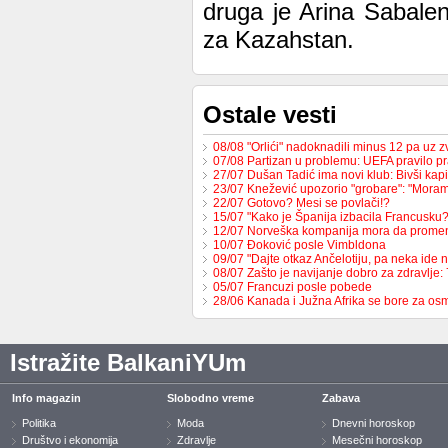
druga je Arina Sabalen
za Kazahstan.
Ostale vesti
08/08 "Orlići" nadoknadili minus 12 pa uz
07/08 Partizan u problemu: UEFA pravilo pr
27/07 Dušan Tadić ima novi klub: Bivši ka
23/07 Knežević upozorio "grobare": "Mor
22/07 Gotovo? Mesi se povlači!?
15/07 "Kako je Španija izbacila Francusk
12/07 Norveška kompanija mora da prome
10/07 Đoković posle Vimbldona
09/07 "Dajte otkaz Ančelotiju, pa neka ide 
08/07 Zašto je navijanje dobro za zdravlje
05/07 Francuzi posle pobede
28/06 Kanada i Južna Afrika se bore za os
Istražite BalkaniYUm
Info magazin
Slobodno vreme
Zabava
Politika
Moda
Dnevni horoskop
Društvo i ekonomija
Zdravlje
Mesečni horoskop