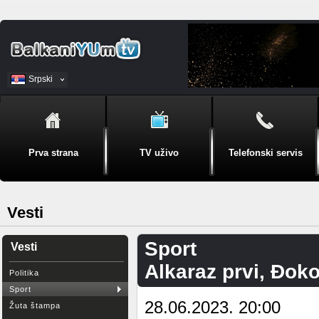
Srpski
BiH
Prva strana
TV uživo
Telefonski servis
Vesti
Sport
Vesti
Alkaraz prvi, Đok
Politika
Sport
28.06.2023. 20:00
Žuta štampa