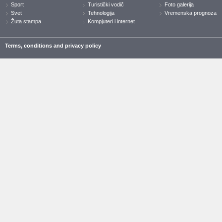
Sport
Turistički vodič
Foto galerija
Svet
Tehnologija
Vremenska prognoza
Žuta stampa
Kompjuteri i internet
Terms, conditions and privacy policy