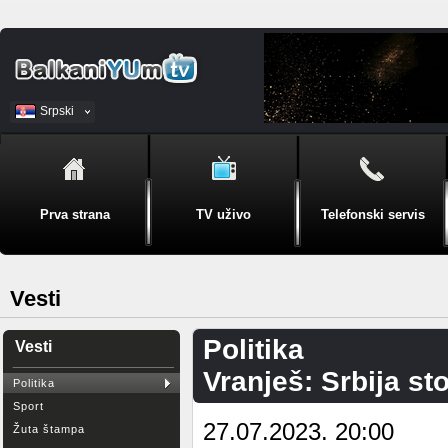
Srpski
BiH
Prva strana
TV uživo
Telefonski servis
Vesti
Politika
Vesti
Vranješ: Srbija sto
Politika
Sport
27.07.2023. 20:00
Žuta štampa