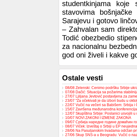
studentkinjama koje
stavovima bošnjačke p
Sarajevu i gotovo linčo
– Zahvalan sam direktor
Todić obezbedio stipen
za nacionalnu bezbedno
god oni živeli i kakve g
Ostale vesti
08/08 Zelenski: Cenimo podršku Srbije uk
07/08 Dačić: Situacija sa požarima stabilni
27/07 Ljiljana Jevtović postavljena za za
23/07 "Za očekivati je da izbori budu u ok
22/07 Vučić na večeri sa Babišem: Srbija 
15/07 Završena međunarodna konferencija
12/07 Skupština Srbije: Poslanici usvojili 
10/07 NOVI ZAKONI I IZMENE ZAKONA
09/07 Србија наредне године домаћин 
08/07 Viček: Izveštaj o Srbiji u EP neujed
28/06 Na Pasuljanskim livadama održan p
27/06 Skup SNS-a u Beogradu: Vučić o naz