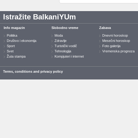
Istražite BalkaniYUm
Info magazin
Slobodno vreme
Zabava
Politika
Moda
Dnevni horoskop
Društvo i ekonomija
Zdravlje
Mesečni horoskop
Sport
Turistički vodič
Foto galerija
Svet
Tehnologija
Vremenska prognoza
Žuta stampa
Kompjuteri i internet
Terms, conditions and privacy policy