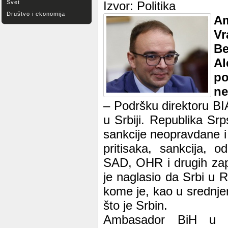
Svet
Izvor: Politika
Društvo i ekonomija
Am
Vr
B
A
p
ne
– Podršku direktoru BI
u Srbiji. Republika Sr
sankcije neopravdane i
pritisaka, sankcija, 
SAD, OHR i drugih zap
je naglasio da Srbi u R
kome je, kao u srednje
što je Srbin.
Ambasador BiH u Sr