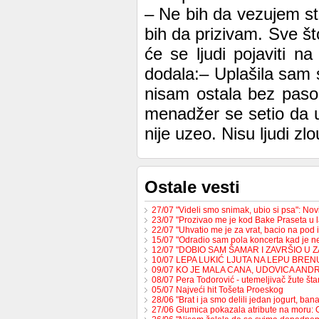
– Ne bih da vezujem st
bih da prizivam. Sve št
će se ljudi pojaviti n
dodala:– Uplašila sam s
nisam ostala bez pasoš
menadžer se setio da u
nije uzeo. Nisu ljudi zl
Ostale vesti
27/07 "Videli smo snimak, ubio si psa": No
23/07 "Prozivao me je kod Bake Praseta u 
22/07 "Uhvatio me je za vrat, bacio na pod 
15/07 "Odradio sam pola koncerta kad je 
12/07 "DOBIO SAM ŠAMAR I ZAVRŠIO U 
10/07 LEPA LUKIĆ LJUTA NA LEPU BREN
09/07 KO JE MALA CANA, UDOVICA AND
08/07 Pera Todorović - utemeljivač žute š
05/07 Najveći hit Tošeta Proeskog
28/06 "Brat i ja smo delili jedan jogurt, b
27/06 Glumica pokazala atribute na moru: