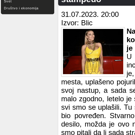
Svet
Društvo i ekonomija
31.07.2023. 20:00
Izvor: Blic
Na
ko
je
U 
in
je
mesta, uplašeno pojuril
svoj nastup, a sada se
malo zgodno, letelo je 
svi smo se uplašili. Tu
bio povređen. Stvarno
desilo, možda je ovo n
smo pitali da li sada s