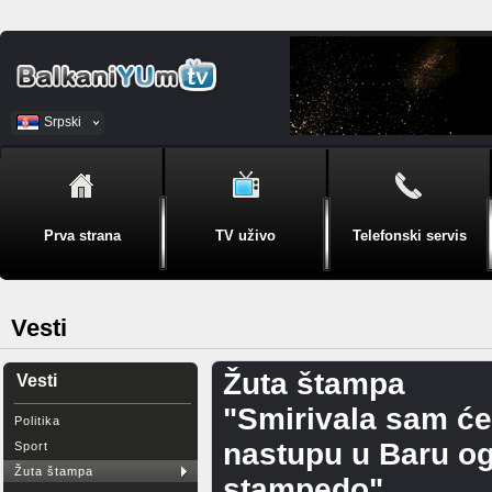
Srpski
BiH
Prva strana
TV uživo
Telefonski servis
Vesti
Žuta štampa
Vesti
"Smirivala sam ć
Politika
nastupu u Baru ogl
Sport
Žuta štampa
stampedo"