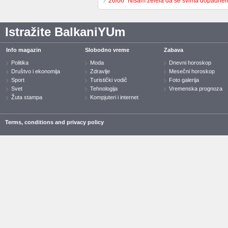
26/06 "Nisam želela da se svima dopadne
Istražite BalkaniYUm
Info magazin
Slobodno vreme
Zabava
Politika
Moda
Dnevni horoskop
Društvo i ekonomija
Zdravlje
Mesečni horoskop
Sport
Turistički vodič
Foto galerija
Svet
Tehnologija
Vremenska prognoza
Žuta stampa
Kompjuteri i internet
Terms, conditions and privacy policy