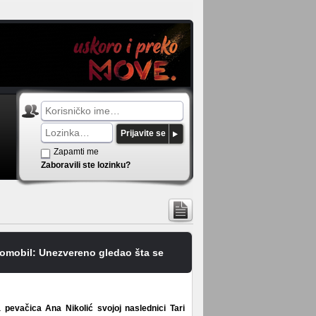
Prijavite se
Zapamti me
Zaboravili ste lozinku?
tomobil: Unezvereno gledao šta se
pevačica Ana Nikolić svojoj naslednici Tari