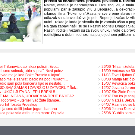
priredili su nezaboravnu proslavu povodom 6. rođen
Naime, veselje je napravljeno u luksuznoj vili, a mala 
popularni par je zakupio vilu u Beogradu, a dekoracij
crtanog filma "Pokemoni".Rasta je sve vreme slavio 
odlazak sa zabave dožive je peh. Reper je izašao iz vil
auto! - rekao je kada je shvatio da je zamalo ušao u po
Na gala zabavi našli su se i Rastini roditelji Drago i Sl
Rastini roditelji vezani su za svoju unuku i vole da pro
roditeljima u dobrim odnosima, pa je jednom prilikom na
j Trifunović dao iskaz policiji; Evo…
26/06 "Nisam želel
li smo snimak, ubio si psa": Novi potez…
13/09 Večeras se 50
zivao me je kod Bake Praseta u lajvu"…
11/08 Život i ljubav
tio me je za vrat, bacio na pod i tukao"!…
03/08 Marija Mićić 
adio sam pola koncerta kad je nestalo…
15/07 Pevačica pok
BIO SAM ŠAMAR I ZAVRŠIO U ZATVORU!" Šok…
12/07 Jovana Jerem
A LUKIĆ LJUTA NA LEPU BRENU!
10/07 Sin Zlate Petr
JE MALA CANA, UDOVICA ANDRIJE BAJIĆA?…
08/07 Evo ko je snaj
 Todorović - utemeljivač žute štampe…
06/07 Nataša Bekva
eći hit Tošeta Proeskog
04/07 Raznežio se k
 i ja smo delili jedan jogurt, bananu…
30/06 Jelena Đoković
ica pokazala atribute na moru: Objavila…
25/06 "Gubila sam 