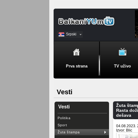
Srpski
BiH
Prva strana
TV uživo
Vesti
Žuta štam
Vesti
Rasta doži
dešava
Politika
Sport
04.08.2023. 
Izvor: Blic
Žuta štampa