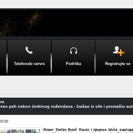
Telefonski servis
Podrška
Registrujte se
pa
veo peh nakon ćerkinog rođendana - Izašao iz vile i promašio au
20:00
Reper Stefan Đurić Rasta i njegova bivša supruga 