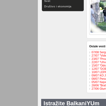
Svet
Društvo i ekonomija
Ostale vesti
07/08 Serge
27/07 "Vide
23/07 "Pro
22/07 "Uhva
15/07 "Odr
12/07 "DO
10/07 LEP
09/07 KO 
08/07 Pera
05/07 Najv
28/06 "Brat
27/06 Glum
Istražite BalkaniYUm