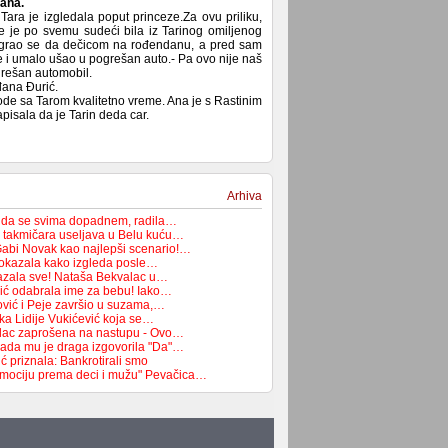
dana.
Tara je izgledala poput princeze.Za ovu priliku,
e je po svemu sudeći bila iz Tarinog omiljenog
i igrao se da dečicom na rođendanu, a pred sam
e i umalo ušao u pogrešan auto.- Pa ovo nije naš
grešan automobil.
ađana Đurić.
vode sa Tarom kvalitetno vreme. Ana je s Rastinim
pisala da je Tarin deda car.
Arhiva
a da se svima dopadnem, radila…
 takmičara useljava u Belu kuću…
 Gabi Novak kao najlepši scenario!…
pokazala kako izgleda posle…
azala sve! Nataša Bekvalac u…
ić odabrala ime za bebu! Iako…
ović i Peje završio u suzama,…
ka Lidije Vukićević koja se…
lac zaprošena na nastupu - Ovo…
ada mu je draga izgovorila "Da"…
 priznala: Bankrotirali smo
emociju prema deci i mužu" Pevačica…