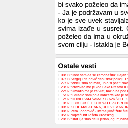
bi svako poželeo da ima
- Ja je podržavam u sv
ko je sve uvek stavlja
svima izađe u susret.
poželeo da ima u okruž
svom cilju - istakla je 
Ostale vesti
08/08 "Hteo sam da se zamonašim" Dejan 
07/08 Sergej Trifunović dao iskaz policiji;
27/07 "Videli smo snimak, ubio si psa": No
23/07 "Prozivao me je kod Bake Praseta u 
22/07 "Uhvatio me je za vrat, bacio na pod 
15/07 "Odradio sam pola koncerta kad je 
12/07 "DOBIO SAM ŠAMAR I ZAVRŠIO U 
10/07 LEPA LUKIĆ LJUTA NA LEPU BREN
09/07 KO JE MALA CANA, UDOVICA AND
08/07 Pera Todorović - utemeljivač žute š
05/07 Najveći hit Tošeta Proeskog
28/06 "Brat i ja smo delili jedan jogurt, b