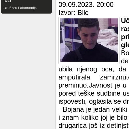
Svet
09.09.2023. 20:00
Društvo i ekonomija
Izvor: Blic
Uč
ra
p
gl
Bo
de
ubila njenog oca, da 
amputirala zamrzn
preminuo.Javnost je u š
pored teške sudbine u
ispovesti, oglasila se 
- Bojana je jedan velik
i znam koliko joj je bi
drugarica još iz detinj