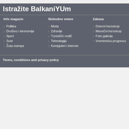
Istražite BalkaniYUm
Info magazin
Slobodno vreme
Zabava
Politika
Moda
Dnevni horoskop
Društvo i ekonomija
Zdravlje
Mesečni horoskop
Sport
Turistički vodič
Foto galerija
Svet
Tehnologija
Vremenska prognoza
Žuta stampa
Kompjuteri i internet
Terms, conditions and privacy policy