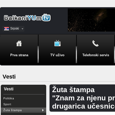
Srpski
BiH
Prva strana
TV uživo
Telefonski servis
Vesti
Žuta štampa
Vesti
"Znam za njenu prič
Politika
drugarica učesnic
Sport
Žuta štampa