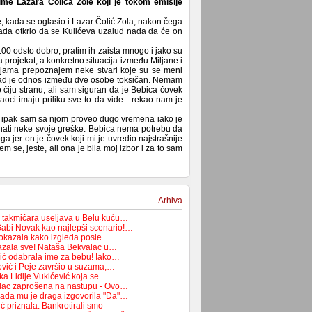
me Lazara Čolića Zole koji je tokom emisije
e, kada se oglasio i Lazar Čolić Zola, nakon čega
 sada otkrio da se Kulićeva uzalud nada da će on
00 odsto dobro, pratim ih zaista mnogo i jako su
a projekat, a konkretno situacija između Miljane i
ijama prepoznajem neke stvari koje su se meni
 kad je odnos između dve osobe toksičan. Nemam
čiju stranu, ali sam siguran da je Bebica čovek
aoci imaju priliku sve to da vide - rekao nam je
god ipak sam sa njom proveo dugo vremena iako je
riznati neke svoje greške. Bebica nema potrebu da
 jer on je čovek koji mi je uvredio najstrašnije
m se, jeste, ali ona je bila moj izbor i za to sam
Arhiva
 takmičara useljava u Belu kuću…
 Gabi Novak kao najlepši scenario!…
pokazala kako izgleda posle…
azala sve! Nataša Bekvalac u…
ić odabrala ime za bebu! Iako…
ović i Peje završio u suzama,…
ka Lidije Vukićević koja se…
lac zaprošena na nastupu - Ovo…
ada mu je draga izgovorila "Da"…
 priznala: Bankrotirali smo