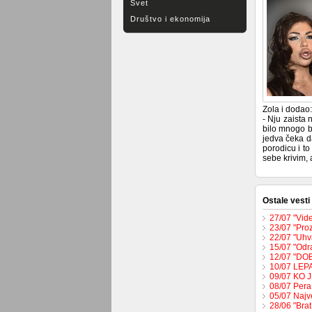
Svet
Društvo i ekonomija
Zola i dodao:
- Nju zaista 
bilo mnogo bo
jedva čeka d
porodicu i to
sebe krivim, 
Ostale vesti
27/07 "Vide
23/07 "Pro
22/07 "Uhva
15/07 "Odr
12/07 "DO
10/07 LEP
09/07 KO 
08/07 Pera
05/07 Najv
28/06 "Brat