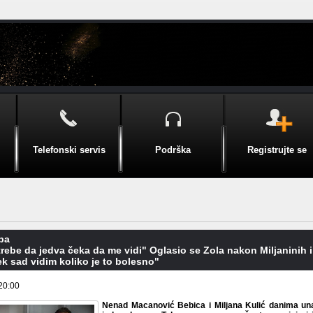
Telefonski servis
Podrška
Registrujte se
pa
ebe da jedva čeka da me vidi" Oglasio se Zola nakon Miljaninih i
ek sad vidim koliko je to bolesno"
20:00
Nenad Macanović Bebica i Miljana Kulić danima una