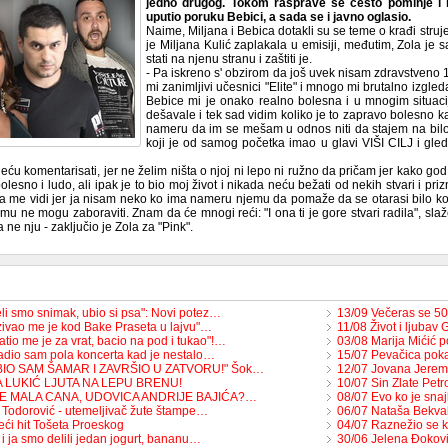
jedno drugog. Tokom rasprave se često pominje i i
uputio poruku Bebici, a sada se i javno oglasio.
Naime, Miljana i Bebica dotakli su se teme o krađi struj
je Miljana Kulić zaplakala u emisiji, međutim, Zola je
stati na njenu stranu i zaštiti je.
- Pa iskreno s' obzirom da još uvek nisam zdravstveno 1
mi zanimljivi učesnici "Elite" i mnogo mi brutalno izgled
Bebice mi je onako realno bolesna i u mnogim situac
dešavale i tek sad vidim koliko je to zapravo bolesno
nameru da im se mešam u odnos niti da stajem na bilo 
koji je od samog početka imao u glavi VIŠI CILJ i gled
neću komentarisati, jer ne želim ništa o njoj ni lepo ni ružno da pričam jer kako 
lesno i ludo, ali ipak je to bio moj život i nikada neću bežati od nekih stvari i p
a me vidi jer ja nisam neko ko ima nameru njemu da pomaže da se otarasi bilo koga
 mu ne mogu zaboraviti. Znam da će mnogi reći: "I ona ti je gore stvari radila", slaže
a ne nju - zaključio je Zola za "Pink".
li smo snimak, ubio si psa": Novi potez…
13/09 Večeras se 50
zivao me je kod Bake Praseta u lajvu"…
11/08 Život i ljubav
tio me je za vrat, bacio na pod i tukao"!…
03/08 Marija Mićić 
adio sam pola koncerta kad je nestalo…
15/07 Pevačica pok
BIO SAM ŠAMAR I ZAVRŠIO U ZATVORU!" Šok…
12/07 Jovana Jerem
A LUKIĆ LJUTA NA LEPU BRENU!
10/07 Sin Zlate Petr
JE MALA CANA, UDOVICA ANDRIJE BAJIĆA?…
08/07 Evo ko je snaj
 Todorović - utemeljivač žute štampe…
06/07 Nataša Bekva
eći hit Tošeta Proeskog
04/07 Raznežio se k
 i ja smo delili jedan jogurt, bananu…
30/06 Jelena Đoković