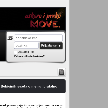
Prijavite se
Zapamti me
Zaboravili ste lozinku?
 Bebicinih svađa o njemu, brutalno
zad provociraju i iznose prljav veš na račun