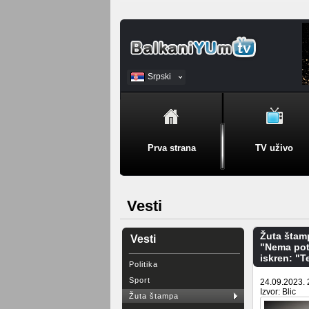
Srpski
BiH
Prva strana
TV uživo
Vesti
Žuta štam
Vesti
"Nema potr
iskren: "T
Politika
Sport
24.09.2023. 
Izvor: Blic
Žuta štampa