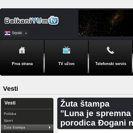
Srpski
BiH
Prva strana
TV uživo
Telefonski servis
Vesti
Žuta štampa
Vesti
"Luna je spremna z
Politika
porodica Đogani n
Sport
Žuta štampa