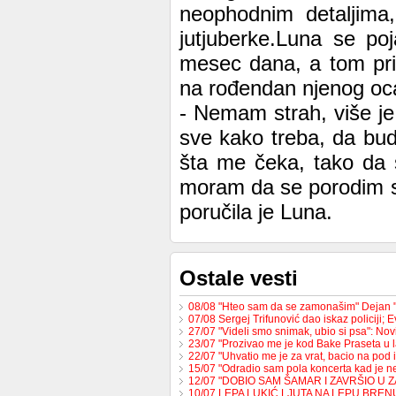
neophodnim detaljima
jutjuberke.Luna se poj
mesec dana, a tom pril
na rođendan njenog oc
- Nemam strah, više je
sve kako treba, da bu
šta me čeka, tako da s
moram da se porodim se
poručila je Luna.
Ostale vesti
08/08 "Hteo sam da se zamonašim" Dejan 
07/08 Sergej Trifunović dao iskaz policiji;
27/07 "Videli smo snimak, ubio si psa": No
23/07 "Prozivao me je kod Bake Praseta u 
22/07 "Uhvatio me je za vrat, bacio na pod 
15/07 "Odradio sam pola koncerta kad je 
12/07 "DOBIO SAM ŠAMAR I ZAVRŠIO U 
10/07 LEPA LUKIĆ LJUTA NA LEPU BREN