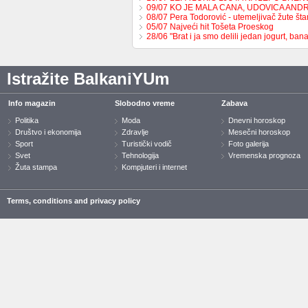
09/07 KO JE MALA CANA, UDOVICA AND
08/07 Pera Todorović - utemeljivač žute š
05/07 Najveći hit Tošeta Proeskog
28/06 "Brat i ja smo delili jedan jogurt, b
Istražite BalkaniYUm
Info magazin
Slobodno vreme
Zabava
Politika
Moda
Dnevni horoskop
Društvo i ekonomija
Zdravlje
Mesečni horoskop
Sport
Turistički vodič
Foto galerija
Svet
Tehnologija
Vremenska prognoza
Žuta stampa
Kompjuteri i internet
Terms, conditions and privacy policy