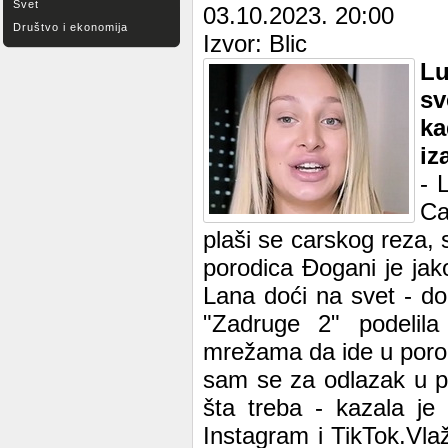
Svet
03.10.2023. 20:00
Društvo i ekonomija
Izvor: Blic
Lu
sv
ka
iz
- 
Ca
plaši se carskog reza, s
porodica Đogani je ja
Lana doći na svet - d
"Zadruge 2" podelila
mrežama da ide u porod
sam se za odlazak u po
šta treba - kazala je
Instagram i TikTok.Vla