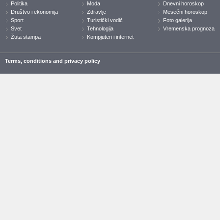
Politika
Moda
Dnevni horoskop
Društvo i ekonomija
Zdravlje
Mesečni horoskop
Sport
Turistički vodič
Foto galerija
Svet
Tehnologija
Vremenska prognoza
Žuta stampa
Kompjuteri i internet
Terms, conditions and privacy policy