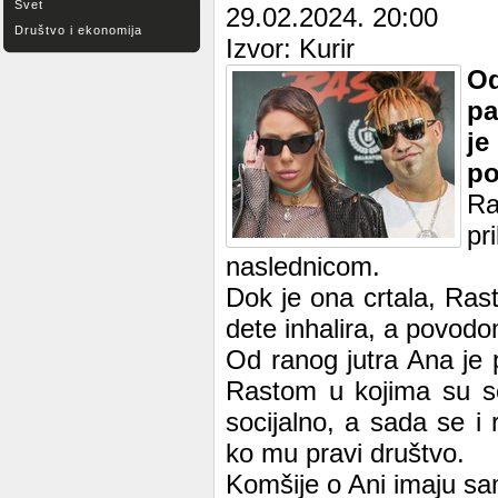
Svet
29.02.2024. 20:00
Društvo i ekonomija
Izvor: Kurir
Od
pa
je
po
Ra
pr
naslednicom.
Dok je ona crtala, Ras
dete inhalira, a povod
Od ranog jutra Ana je 
Rastom u kojima su se
socijalno, a sada se i
ko mu pravi društvo.
Komšije o Ani imaju sa