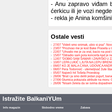
- Anu zapravo viđam b
ćerkicu ili je vozi neg
- rekla je Anina komšini
Ostale vesti
27/07 "Videli smo snimak, ubio si psa": No
23/07 "Prozivao me je kod Bake Praseta u 
22/07 "Uhvatio me je za vrat, bacio na pod 
15/07 "Odradio sam pola koncerta kad je 
12/07 "DOBIO SAM ŠAMAR I ZAVRŠIO U 
10/07 LEPA LUKIĆ LJUTA NA LEPU BREN
09/07 KO JE MALA CANA, UDOVICA AND
08/07 Pera Todorović - utemeljivač žute š
05/07 Najveći hit Tošeta Proeskog
28/06 "Brat i ja smo delili jedan jogurt, b
27/06 Glumica pokazala atribute na moru:
26/06 "Nisam želela da se svima dopadne
Istražite BalkaniYUm
Info magazin
Slobodno vreme
Zabava