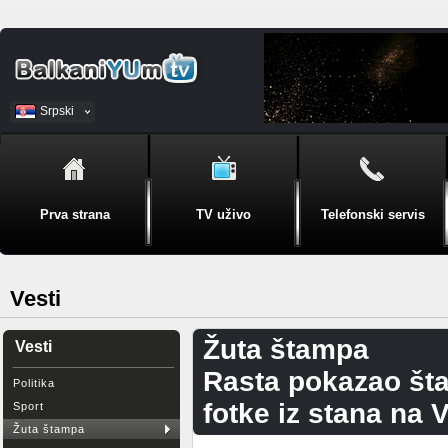
Srpski
BiH
Prva strana
TV uživo
Telefonski servis
Vesti
Žuta štampa
Vesti
Rasta pokazao šta
Politika
fotke iz stana na 
Sport
Žuta štampa