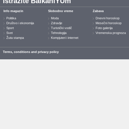
Istražite BalkaniYUm
Info magazin
Slobodno vreme
Zabava
Politika
Moda
Dnevni horoskop
Društvo i ekonomija
Zdravlje
Mesečni horoskop
Sport
Turistički vodič
Foto galerija
Svet
Tehnologija
Vremenska prognoza
Žuta stampa
Kompjuteri i internet
Terms, conditions and privacy policy