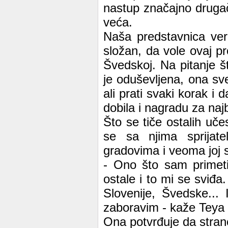
nastup značajno drugač
veća.
Naša predstavnica ver
složan, da vole ovaj pr
Švedskoj. Na pitanje 
je oduševljena, ona s
ali prati svaki korak i
dobila i nagradu za na
Što se tiče ostalih uče
se sa njima sprijate
gradovima i veoma joj s
- Ono što sam primet
ostale i to mi se sviđa
Slovenije, Švedske..
zaboravim - kaže Teya
Ona potvrđuje da stranc