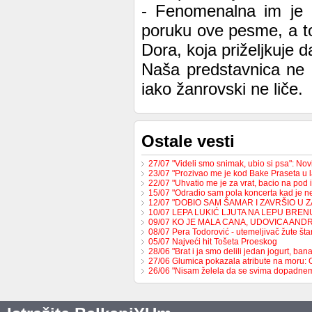
- Fenomenalna im je p
poruku ove pesme, a to
Dora, koja priželjkuje d
Naša predstavnica ne p
iako žanrovski ne liče.
Ostale vesti
27/07 "Videli smo snimak, ubio si psa": No
23/07 "Prozivao me je kod Bake Praseta u 
22/07 "Uhvatio me je za vrat, bacio na pod 
15/07 "Odradio sam pola koncerta kad je 
12/07 "DOBIO SAM ŠAMAR I ZAVRŠIO U 
10/07 LEPA LUKIĆ LJUTA NA LEPU BREN
09/07 KO JE MALA CANA, UDOVICA AND
08/07 Pera Todorović - utemeljivač žute š
05/07 Najveći hit Tošeta Proeskog
28/06 "Brat i ja smo delili jedan jogurt, b
27/06 Glumica pokazala atribute na moru:
26/06 "Nisam želela da se svima dopadne