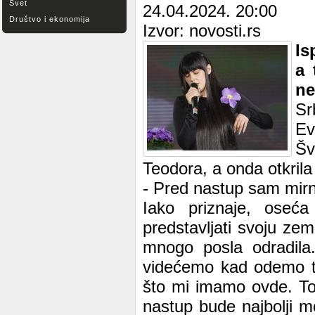
Svet
24.04.2024. 20:00
Društvo i ekonomija
Izvor: novosti.rs
Is
a 
ne
Sr
Ev
Šv
Teodora, a onda otkril
- Pred nastup sam mirn
Iako priznaje, oseća
predstavljati svoju zem
mnogo posla odradila
videćemo kad odemo ta
što mi imamo ovde. To
nastup bude najbolji mo