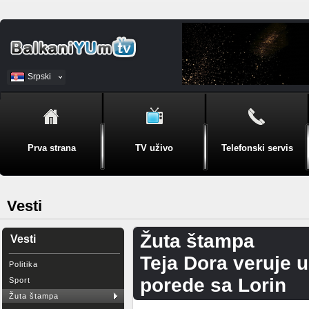
Srpski
BiH
Prva strana
TV uživo
Telefonski servis
Vesti
Žuta štampa
Vesti
Teja Dora veruje 
Politika
porede sa Lorin
Sport
Žuta štampa