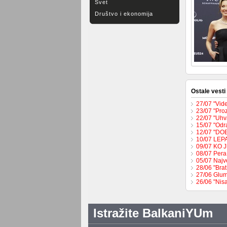
Svet
Društvo i ekonomija
Ostale vesti
27/07 "Vide
23/07 "Pro
22/07 "Uhva
15/07 "Odr
12/07 "DO
10/07 LEP
09/07 KO 
08/07 Pera
05/07 Najv
28/06 "Brat
27/06 Glum
26/06 "Nis
Istražite BalkaniYUm