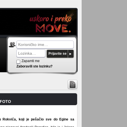
Prijavite se
Zapamti me
Zaboravili ste lozinku?
i FOTO
u Rokvića, koji je pešačio sve do Egine sa