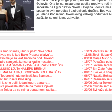
Jedna od tih koji su ga javno podržali, ali i uplatili n
Đoković. Ona je na Instagramu uputila predivne reči
sačekala na Egini."Bravo Nikola i Bojana i dečice mila š
spasenje svih porodica i ozdravljenje društva. Bog vas 
je Jelena.Podsetimo, tokom ovog velikog poduhvata Niko
za šta joj se on i javno zahvalio.
li smo snimak, ubio si psa": Novi potez…
13/09 Večeras se 50
zivao me je kod Bake Praseta u lajvu"…
11/08 Život i ljubav
tio me je za vrat, bacio na pod i tukao"!…
03/08 Marija Mićić 
adio sam pola koncerta kad je nestalo…
15/07 Pevačica pok
BIO SAM ŠAMAR I ZAVRŠIO U ZATVORU!" Šok…
12/07 Jovana Jerem
A LUKIĆ LJUTA NA LEPU BRENU!
10/07 Sin Zlate Petr
JE MALA CANA, UDOVICA ANDRIJE BAJIĆA?…
08/07 Evo ko je snaj
 Todorović - utemeljivač žute štampe…
06/07 Nataša Bekva
eći hit Tošeta Proeskog
04/07 Raznežio se k
 i ja smo delili jedan jogurt, bananu…
30/06 Jelena Đoković
ica pokazala atribute na moru: Objavila…
25/06 "Gubila sam 
am želela da se svima dopadnem, radila…
23/06 Svi kažu da je