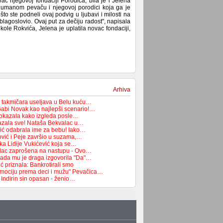
ovac njegovoj fondaciji Porodica, bila je i Jelena
 humanom pevaču i njegovoj porodici koja ga je
to ste podneli ovaj podvig u ljubavi i milosti na
blagoslovio. Ovaj put za dečiju radost", napisala
le Rokvića, Jelena je uplatila novac fondaciji,
Arhiva
 takmičara useljava u Belu kuću…
 Gabi Novak kao najlepši scenario!…
pokazala kako izgleda posle…
azala sve! Nataša Bekvalac u…
ić odabrala ime za bebu! Iako…
ović i Peje završio u suzama,…
ka Lidije Vukićević koja se…
lac zaprošena na nastupu - Ovo…
ada mu je draga izgovorila "Da"…
 priznala: Bankrotirali smo
emociju prema deci i mužu" Pevačica…
 Indirin sin opasan - ženio…