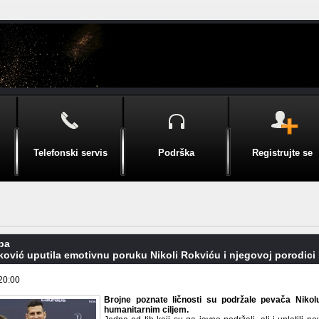
Telefonski servis
Podrška
Registrujte se
pa
ković uputila emotivnu poruku Nikoli Rokviću i njegovoj porodic
20:00
Brojne poznate ličnosti su podržale pevača Nikol
humanitarnim ciljem.