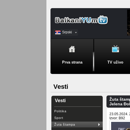
Srpski
BiH
Prva strana
TV uživo
Vesti
Žuta štam
Vesti
Jelena Đo
Politika
23.05.2024. 
Sport
Izvor: B92
Žuta štampa