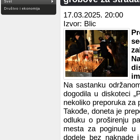
Svet
Društvo i ekonomija
17.03.2025. 20:00
Izvor: Blic
Pr
se
za
N
di
im
Na sastanku održanom 
dogodila u diskoteci „
nekoliko preporuka za 
Takođe, doneta je pre
odluku o proširenju p
mesta za poginule u 
dodele bez naknade i