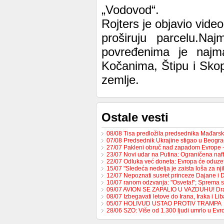
„Vodovod“.
Rojters je objavio vide
proširuju parcelu.N
povređenima je najma
Kočanima, Štipu i Skop
zemlje.
Ostale vesti
08/08 Tisa predložila predsednika Mađars
07/08 Predsednik Ukrajine stigao u Beogr
27/07 Pakleni obruč nad zapadom Evrope 
23/07 Novi udar na Putina: Ograničena na
22/07 Odluka već doneta: Evropa će oduzet
15/07 "Sledeća nedelja je zaista loša za nj
12/07 Nepoznati susret princeze Dajane i
10/07 ranom odzvanja: "Osveta!"; Sprema 
09/07 AVION SE ZAPALIO U VAZDUHU! Dr
08/07 Izbegavati letove do Irana, Iraka i L
05/07 HOLIVUD USTAO PROTIV TRAMPA
28/06 SZO: Više od 1.300 ljudi umrlo u Ev