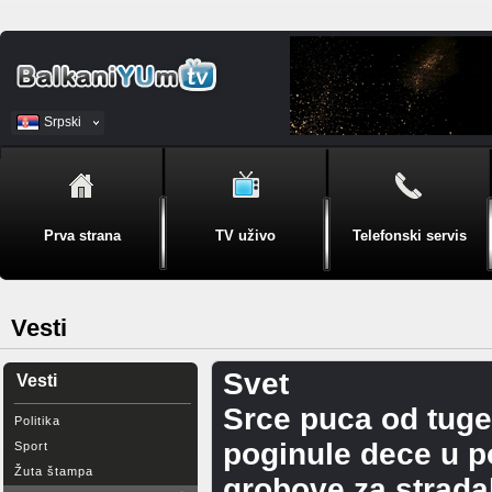
Srpski
BiH
Prva strana
TV uživo
Telefonski servis
Vesti
Svet
Vesti
Srce puca od tuge
Politika
poginule dece u p
Sport
Žuta štampa
grobove za strad