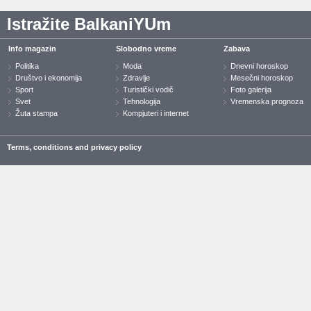
Istražite BalkaniYUm
Info magazin
Slobodno vreme
Zabava
Politika
Moda
Dnevni horoskop
Društvo i ekonomija
Zdravlje
Mesečni horoskop
Sport
Turistički vodič
Foto galerija
Svet
Tehnologija
Vremenska prognoza
Žuta stampa
Kompjuteri i internet
Terms, conditions and privacy policy