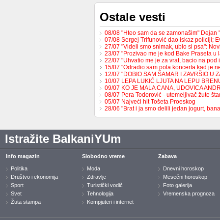
Ostale vesti
08/08 "Hteo sam da se zamonašim" Dejan 
07/08 Sergej Trifunović dao iskaz policiji;
27/07 "Videli smo snimak, ubio si psa": No
23/07 "Prozivao me je kod Bake Praseta u 
22/07 "Uhvatio me je za vrat, bacio na pod 
15/07 "Odradio sam pola koncerta kad je 
12/07 "DOBIO SAM ŠAMAR I ZAVRŠIO U 
10/07 LEPA LUKIĆ LJUTA NA LEPU BREN
09/07 KO JE MALA CANA, UDOVICA AND
08/07 Pera Todorović - utemeljivač žute š
05/07 Najveći hit Tošeta Proeskog
28/06 "Brat i ja smo delili jedan jogurt, b
Istražite BalkaniYUm
Info magazin
Slobodno vreme
Zabava
Politika
Moda
Dnevni horoskop
Društvo i ekonomija
Zdravlje
Mesečni horoskop
Sport
Turistički vodič
Foto galerija
Svet
Tehnologija
Vremenska prognoza
Žuta stampa
Kompjuteri i internet