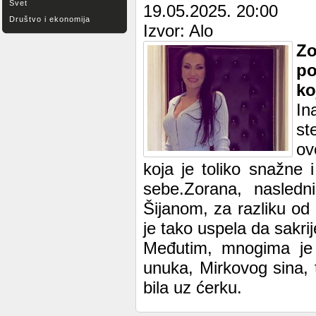
Svet
19.05.2025. 20:00
Društvo i ekonomija
Izvor: Alo
Zo
po
ko
In
st
ov
koja je toliko snažne
sebe.Zorana, nasled
Šijanom, za razliku od
je tako uspela da sakrij
Međutim, mnogima je 
unuka, Mirkovog sina, 
bila uz ćerku.