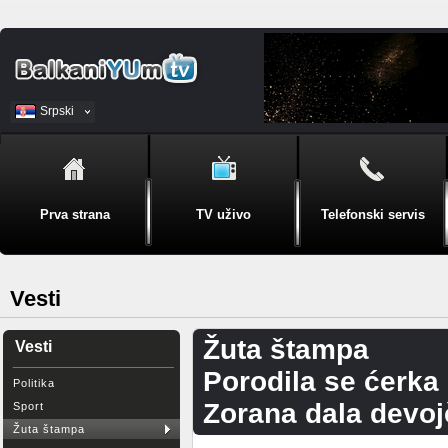
Srpski
BiH
Prva strana
TV uživo
Telefonski servis
Vesti
Žuta štampa
Vesti
Porodila se ćerka
Politika
Zorana dala devoj
Sport
Žuta štampa