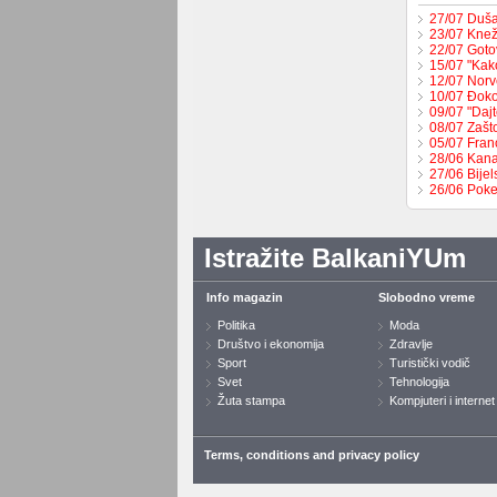
27/07 Duša
23/07 Knež
22/07 Goto
15/07 "Kak
12/07 Norv
10/07 Đoko
09/07 "Dajt
08/07 Zašt
05/07 Fran
28/06 Kana
27/06 Bije
26/06 Poke
Istražite BalkaniYUm
Info magazin
Slobodno vreme
Politika
Moda
Društvo i ekonomija
Zdravlje
Sport
Turistički vodič
Svet
Tehnologija
Žuta stampa
Kompjuteri i internet
Terms, conditions and privacy policy