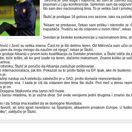
"Sezona je bila duga i naporna, ali sam je završio 
plasman u Ligu konferencije. Spreman sam da odgovor
što sam deo nacionalnog tima. To je velika čast i privilegij
Štulić je postigao 16 golova ovo sezone, iako na poče
"Nisam se predavao, čekao sam priliku i iskoristio je
napadača. Trudiću se da ostanem u ovom ritmu", rekao j
Svestan je žestoke konkurencije u nacionalnom timu, ali 
ahović i Jović su velika imena. Čast mi je što delimo teren. Od Mitrovića sam učio o
erujem da mogu mnogo da naučim od njega", rekao je Štulić.
k gostuje Albaniji u prvom kolu kvalifikacija za Svetsko prvenstvo, a Štulić ističe da 
e, biće teško, ali ko god izađe na teren, daćemo maksimum. Znamo koliko je važn
arlroa.
otivniku, Štulić je poručio da Albanija zaslužuje poštovanje.
internacionalaca, jak tim. Pokazali su to protiv Italije na EP. Ipak, ako mi budemo p
o je.
šnji nastup za A selekciju zabeležio je u SAD, protiv domaće reprezentacije.
spunjenje sna. I sada je cilj da ostanem deo tima što duže. Prvi meč u dresu repre
o je on.
 Dragana Stojkovića ima samo reči hvale.
i šansu mladima, to je važna stvar. Svi ovde verujemo jedni drugima i znamo da 
avio i da Srbija ima kvalitet da se domogne Mundijala.
 favorit, ali smo igrali nerešeno sa Španijom, aktuelnim prvakom Evrope. U fud
ku", zaključio je Štulić.