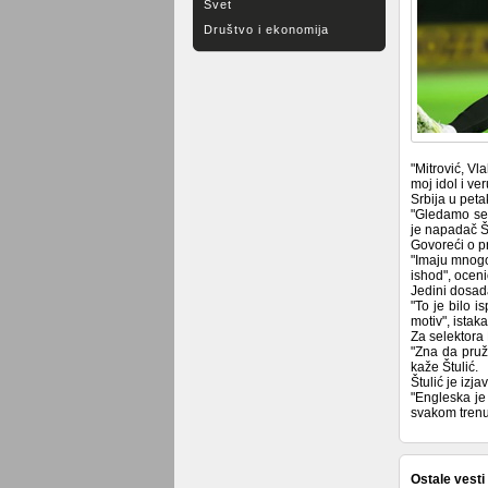
Svet
Društvo i ekonomija
"Mitrović, Vl
moj idol i v
Srbija u peta
"Gledamo seb
je napadač Š
Govoreći o pr
"Imaju mnogo 
ishod", oceni
Jedini dosada
"To je bilo i
motiv", istaka
Za selektora
"Zna da pruž
kaže Štulić.
Štulić je izj
"Engleska je
svakom trenut
Ostale vesti