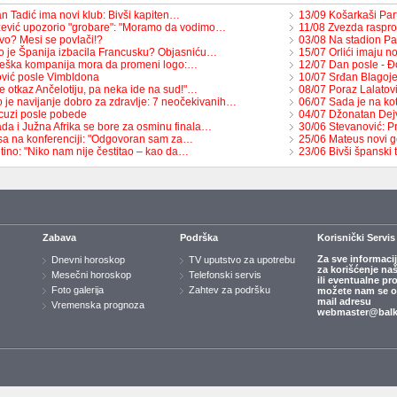
n Tadić ima novi klub: Bivši kapiten…
13/09 Košarkaši Pa
ević upozorio "grobare": "Moramo da vodimo…
11/08 Zvezda raspr
vo? Mesi se povlači!?
03/08 Na stadion Pa
o je Španija izbacila Francusku? Objasniću…
15/07 Orlići imaju 
eška kompanija mora da promeni logo:…
12/07 Dan posle - Đ
vić posle Vimbldona
10/07 Srđan Blagoje
e otkaz Ančelotiju, pa neka ide na sud!"…
08/07 Poraz Lalatovi
o je navijanje dobro za zdravlje: 7 neočekivanih…
06/07 Sada je na ko
cuzi posle pobede
04/07 Džonatan Dejv
da i Južna Afrika se bore za osminu finala…
30/06 Stevanović: P
lsa na konferenciji: "Odgovoran sam za…
25/06 Mateus novi 
tino: "Niko nam nije čestitao – kao da…
23/06 Bivši špansk
Zabava
Podrška
Korisnički Servis
Za sve informaci
Dnevni horoskop
TV uputstvo za upotrebu
za korišćenje na
Mesečni horoskop
Telefonski servis
ili eventualne pr
Foto galerija
Zahtev za podršku
možete nam se ob
mail adresu
Vremenska prognoza
webmaster@balk