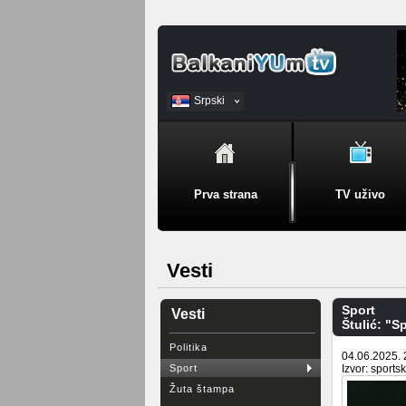
Srpski
BiH
Prva strana
TV uživo
Vesti
Sport
Vesti
Štulić: "
Politika
04.06.2025. 
Sport
Izvor: sports
Žuta štampa