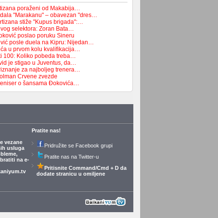
rtizana poraženi od Makabija…
odala "Marakanu" – obavezan "dres…
rtizana stiže "Kupus brigada":…
novog selektora: Zoran Bata…
oković poslao poruku Sineru
vić posle duela na Kipru: Nijedan…
ća u prvom kolu kvalifikacija…
ti 100: Koliko pobeda treba…
id je stigao u Juventus, da…
riznanje za najboljeg trenera…
golman Crvene zvezde
i teniser o šansama Đokovića…
Pratite nas!
je vezane
Pridružite se Facebook grupi
ših usluga
obleme,
Pratite nas na Twitter-u
ratiti na e-
Pritisnite Command/Cmd + D da
aniyum.tv
dodate stranicu u omiljene