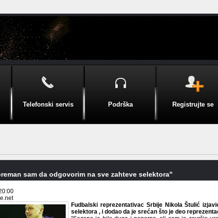
Telefonski servis
Podrška
Registrujte se
Spreman sam da odgovorim na sve zahteve selektora"
20:00
ke.net
Fudbalski reprezentativac Srbije Nikola Štulić izj
selektora , i dodao da je srećan što je deo reprezenta