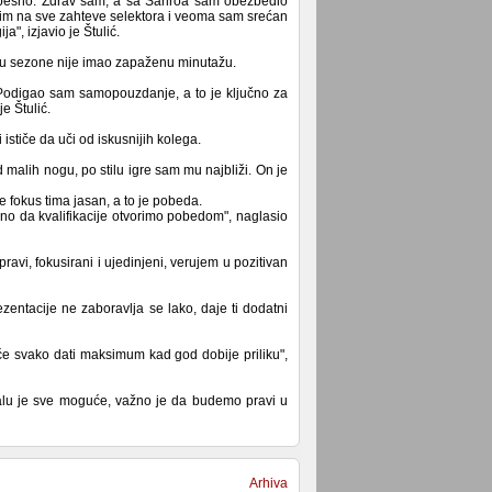
uspešno. Zdrav sam, a sa Šarlroa sam obezbedio
im na sve zahteve selektora i veoma sam srećan
a", izjavio je Štulić.
tku sezone nije imao zapaženu minutažu.
. Podigao sam samopouzdanje, a to je ključno za
e Štulić.
ističe da uči od iskusnijih kolega.
d malih nogu, po stilu igre sam mu najbliži. On je
je fokus tima jasan, a to je pobeda.
o da kvalifikacije otvorimo pobedom", naglasio
ravi, fokusirani i ujedinjeni, verujem u pozitivan
zentacije ne zaboravlja se lako, daje ti dodatni
će svako dati maksimum kad god dobije priliku",
balu je sve moguće, važno je da budemo pravi u
Arhiva