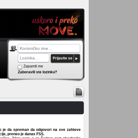
Prijavite se
Zapamti me
Zaboravili ste lozinku?
avio je da spreman da odgovori na sve zahteve
cije, preneo je danas FSS.