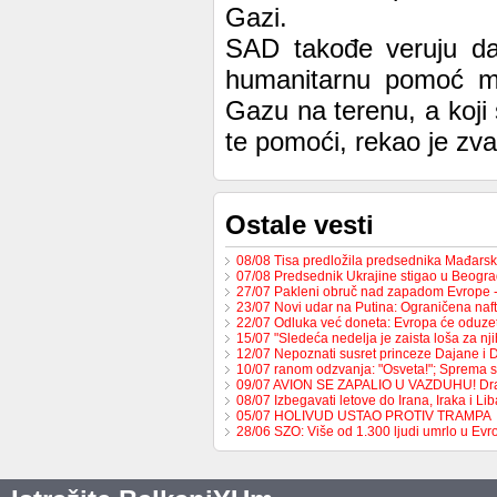
Gazi.
SAD takođe veruju da
humanitarnu pomoć mo
Gazu na terenu, a koj
te pomoći, rekao je zva
Ostale vesti
08/08 Tisa predložila predsednika Mađars
07/08 Predsednik Ukrajine stigao u Beogr
27/07 Pakleni obruč nad zapadom Evrope 
23/07 Novi udar na Putina: Ograničena na
22/07 Odluka već doneta: Evropa će oduzet
15/07 "Sledeća nedelja je zaista loša za nj
12/07 Nepoznati susret princeze Dajane i
10/07 ranom odzvanja: "Osveta!"; Sprema 
09/07 AVION SE ZAPALIO U VAZDUHU! Dr
08/07 Izbegavati letove do Irana, Iraka i L
05/07 HOLIVUD USTAO PROTIV TRAMPA
28/06 SZO: Više od 1.300 ljudi umrlo u Ev