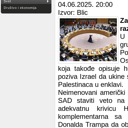
Svet
04.06.2025. 20:00
Društvo i ekonomija
Izvor: Blic
Za
ra
U 
gr
Po
Os
koja takođe opisuje h
poziva Izrael da ukine
Palestinaca u enklavi.
Neimenovani američki z
SAD staviti veto na r
adekvatnu krivicu 
komplementarna sa a
Donalda Trampa da obe