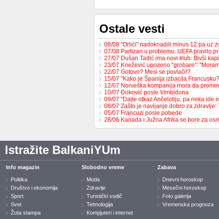
Ostale vesti
08/08 "Orlići" nadoknadili minus 12 pa uz
07/08 Partizan u problemu: UEFA pravilo pr
27/07 Dušan Tadić ima novi klub: Bivši ka
23/07 Knežević upozorio "grobare": "Mor
22/07 Gotovo? Mesi se povlači!?
15/07 "Kako je Španija izbacila Francusk
12/07 Norveška kompanija mora da prome
10/07 Đoković posle Vimbldona
09/07 "Dajte otkaz Ančelotiju, pa neka ide 
08/07 Zašto je navijanje dobro za zdravlje
05/07 Francuzi posle pobede
28/06 Kanada i Južna Afrika se bore za os
Istražite BalkaniYUm
Info magazin
Slobodno vreme
Zabava
Politika
Moda
Dnevni horoskop
Društvo i ekonomija
Zdravlje
Mesečni horoskop
Sport
Turistički vodič
Foto galerija
Svet
Tehnologija
Vremenska prognoza
Žuta stampa
Kompjuteri i internet