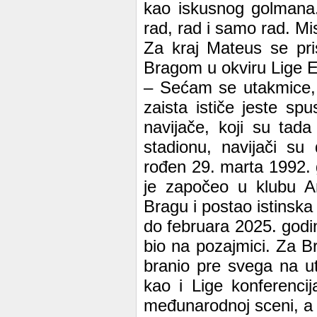
kao iskusnog golmana.
rad, rad i samo rad. Mi
Za kraj Mateus se pri
Bragom u okviru Lige E
– Sećam se utakmice, 
zaista ističe jeste sp
navijače, koji su tada
stadionu, navijači su
rođen 29. marta 1992. 
je započeo u klubu Am
Bragu i postao istinska
do februara 2025. godi
bio na pozajmici. Za B
branio pre svega na u
kao i Lige konferenci
međunarodnoj sceni, a d