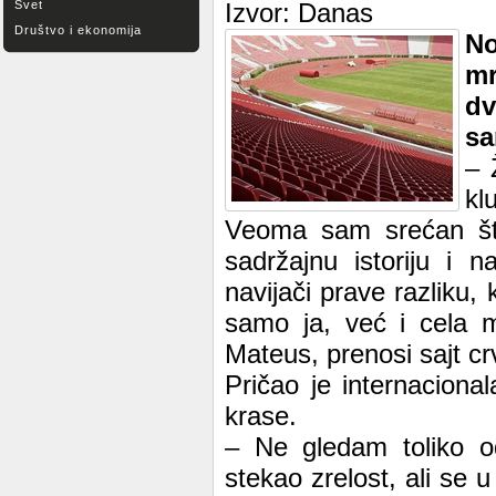
Svet
Izvor: Danas
Društvo i ekonomija
No
mr
d
sa
– 
kl
Veoma sam srećan što
sadržajnu istoriju i
navijači prave razliku,
samo ja, već i cela 
Mateus, prenosi sajt cr
Pričao je internaciona
krase.
– Ne gledam toliko o
stekao zrelost, ali se 