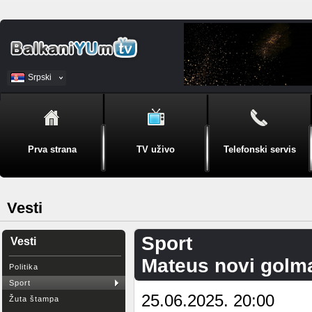
Srpski
BiH
Prva strana
TV uživo
Telefonski servis
Vesti
Sport
Vesti
Mateus novi golm
Politika
Sport
25.06.2025. 20:00
Žuta štampa