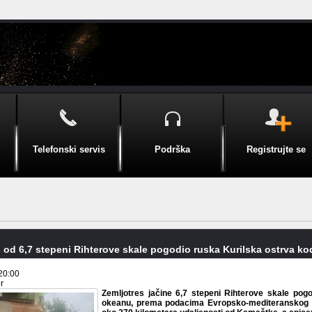
Telefonski servis
Podrška
Registrujte se
 od 6,7 stepeni Rihterove skale pogodio ruska Kurilska ostrva k
20:00
r
Zemljotres jačine 6,7 stepeni Rihterove skale pog
okeanu, prema podacima Evropsko-mediteranskog s