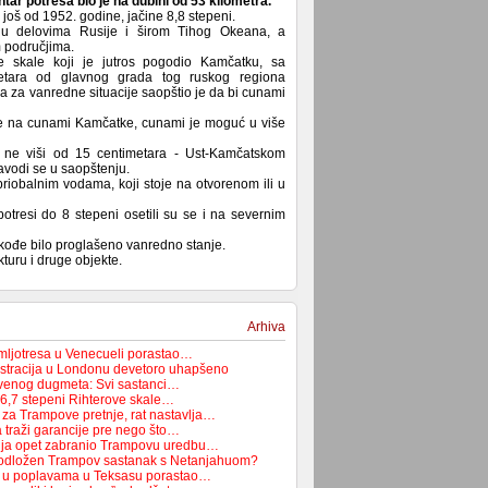
ar potresa bio je na dubini od 53 kilometra.
 još od 1952. godine, jačine 8,8 stepeni.
 u delovima Rusije i širom Tihog Okeana, a
m područjima.
e skale koji je jutros pogodio Kamčatku, sa
tara od glavnog grada tog ruskog regiona
a za vanredne situacije saopštio je da bi cunami
e na cunami Kamčatke, cunami je moguć u više
, ne viši od 15 centimetara - Ust-Kamčatskom
avodi se u saopštenju.
riobalnim vodama, koji stoje na otvorenom ili u
otresi do 8 stepeni osetili su se i na severnim
akođe bilo proglašeno vanredno stanje.
kturu i druge objekte.
Arhiva
emljotresa u Venecueli porastao…
tracija u Londonu devetoro uhapšeno
rvenog dugmeta: Svi sastanci…
 6,7 stepeni Rihterove skale…
 za Trampove pretnje, rat nastavlja…
 traži garancije pre nego što…
dija opet zabranio Trampovu uredbu…
 odložen Trampov sastanak s Netanjahuom?
ih u poplavama u Teksasu porastao…