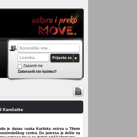
Prijavite se
Zapamti me
Zaboravili ste lozinku?
od Kamčatke
odio je danas ruska Kurilska ostrva u Tihom
eizmološkog centra. Do potresa je došlo na