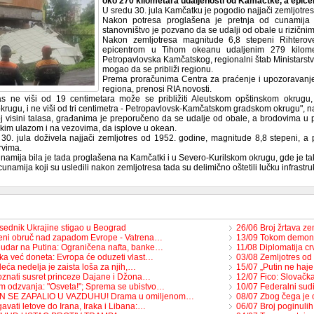
oko 270 kilometara udaljenosti od Kamačtke, a epicent
U sredu 30. jula Kamčatku je pogodio najjači zemljotres
Nakon potresa proglašena je pretnja od cunamija
stanovništvo je pozvano da se udalji od obale u rizični
Nakon zemljotresa magnitude 6,8 stepeni Rihterov
epicentrom u Tihom okeanu udaljenim 279 kilome
Petropavlovska Kamčatskog, regionalni štab Ministarstv
mogao da se približi regionu.
Prema proračunima Centra za praćenje i upozoravanj
regiona, prenosi RIA novosti.
as ne viši od 19 centimetara može se približiti Aleutskom opštinskom okrugu
krugu, i ne viši od tri centimetra - Petropavlovsk-Kamčatskom gradskom okrugu", n
j visini talasa, građanima je preporučeno da se udalje od obale, a brodovima u p
rokim ulazom i na vezovima, da isplove u okean.
30. jula doživela najjači zemljotres od 1952. godine, magnitude 8,8 stepeni, a p
rvima.
unamija bila je tada proglašena na Kamčatki i u Severo-Kurilskom okrugu, gde je t
 cunamija koji su usledili nakon zemljotresa tada su delimično oštetili lučku infrastru
sednik Ukrajine stigao u Beograd
26/06 Broj žrtava z
eni obruč nad zapadom Evrope - Vatrena…
13/09 Tokom demons
 udar na Putina: Ograničena nafta, banke…
11/08 Diplomatija c
ka već doneta: Evropa će oduzeti vlast…
03/08 Zemljotres od
eća nedelja je zaista loša za njih,…
15/07 „Putin ne haje
znati susret princeze Dajane i Džona…
12/07 Fico: Slovačka
m odzvanja: "Osveta!"; Sprema se ubistvo…
10/07 Federalni su
ON SE ZAPALIO U VAZDUHU! Drama u omiljenom…
08/07 Zbog čega je
avati letove do Irana, Iraka i Libana:…
06/07 Broj poginul