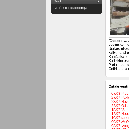
Svet
Društvo i ekonomija
"Cunami tal
opštinskom o
Uprkos nisko
zalivu sa ši
Kamčatka je 
Kurilskim ost
Pretnja od c
Četiri talasa
Ostale vesti
07/08 Pred
27/07 Pakl
23/07 Novi
22/07 Odlu
15/07 "Sled
12/07 Nepo
10/07 rano
09/07 AVI
08/07 Izbeg