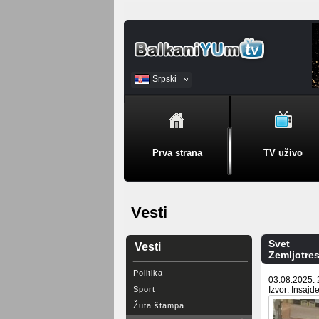
Srpski
BiH
Prva strana
TV uživo
Vesti
Svet
Vesti
Zemljotres
Politika
03.08.2025. 
Sport
Izvor: Insajde
Žuta štampa