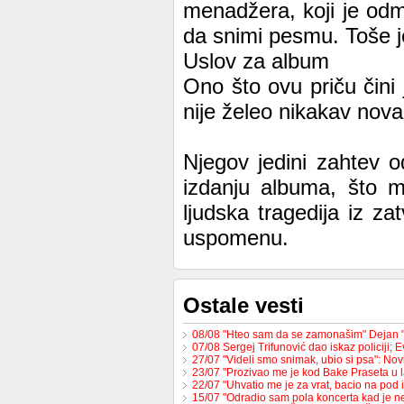
menadžera, koji je odm
da snimi pesmu. Toše je t
Uslov za album
Ono što ovu priču čini 
nije želeo nikakav nov
Njegov jedini zahtev 
izdanju albuma, što m
ljudska tragedija iz z
uspomenu.
Ostale vesti
08/08 "Hteo sam da se zamonašim" Dejan 
07/08 Sergej Trifunović dao iskaz policiji;
27/07 "Videli smo snimak, ubio si psa": No
23/07 "Prozivao me je kod Bake Praseta u 
22/07 "Uhvatio me je za vrat, bacio na pod 
15/07 "Odradio sam pola koncerta kad je 