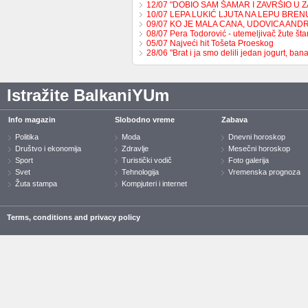
12/07 "DOBIO SAM ŠAMAR I ZAVRŠIO U 
10/07 LEPA LUKIĆ LJUTA NA LEPU BREN
09/07 KO JE MALA CANA, UDOVICA AND
08/07 Pera Todorović - utemeljivač žute š
05/07 Najveći hit Tošeta Proeskog
28/06 "Brat i ja smo delili jedan jogurt, b
Istražite BalkaniYUm
Info magazin
Slobodno vreme
Zabava
Politika
Moda
Dnevni horoskop
Društvo i ekonomija
Zdravlje
Mesečni horoskop
Sport
Turistički vodič
Foto galerija
Svet
Tehnologija
Vremenska prognoza
Žuta stampa
Kompjuteri i internet
Terms, conditions and privacy policy