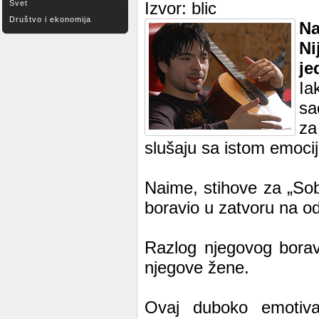
Svet
Izvor: blic
Društvo i ekonomija
Na
Ni
je
Ia
sa
za
slušaju sa istom emoci
Naime, stihove za „Sob
boravio u zatvoru na o
Razlog njegovog boravk
njegove žene.
Ovaj duboko emotiv