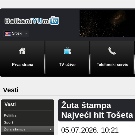
Srpski
BiH
Prva strana
TV uživo
Telefonski servis
Vesti
Žuta štampa
Vesti
Najveći hit Tošet
Politika
Sport
05.07.2026. 10:21
Žuta štampa