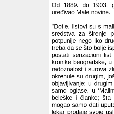
Od 1889. do 1903. g
uređivao Male novine.
"Dotle, listovi su s m
sredstva za širenje p
potpunije nego iko dru
treba da se što bolje is
postati senzacioni lis
kronike beogradske, u k
radoznalost i surova zl
okrenule su drugim, jo
objavljivanje; u drugi
samo oglase, u ‘Malim
beleške i članke; šta
mogao samo dati uputs
lekar prodaje svoje us