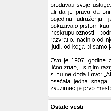
prodavati svoje usluge
ali da je pravo da oni 
pojedina udruženja, 
pokazivalo prstom kao 
neskrupuloznosti, pod
razvratio, načinio od n
ljudi, od koga bi samo ja
Ovo je 1907. godine z
lično znao, i s njim 
sudu ne doda i ovo: „Al
osećala jedna snaga -
zauzimao je prvo mesto
Ostale vesti