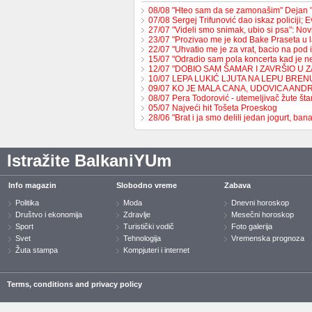
08/08 "Hteo sam da se zamonašim" Dejan 
07/08 Sergej Trifunović dao iskaz policiji;
27/07 "Videli smo snimak, ubio si psa": No
23/07 "Prozivao me je kod Bake Praseta u 
22/07 "Uhvatio me je za vrat, bacio na pod 
15/07 "Odradio sam pola koncerta kad je 
12/07 "DOBIO SAM ŠAMAR I ZAVRŠIO U 
10/07 LEPA LUKIĆ LJUTA NA LEPU BREN
09/07 KO JE MALA CANA, UDOVICA AND
08/07 Pera Todorović - utemeljivač žute š
05/07 Najveći hit Tošeta Proeskog
28/06 "Brat i ja smo delili jedan jogurt, b
Istražite BalkaniYUm
Info magazin
Slobodno vreme
Zabava
Politika
Moda
Dnevni horoskop
Društvo i ekonomija
Zdravlje
Mesečni horoskop
Sport
Turistički vodič
Foto galerija
Svet
Tehnologija
Vremenska prognoza
Žuta stampa
Kompjuteri i internet
Terms, conditions and privacy policy