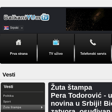
Srpski
BiH
Prva strana
TV uživo
Telefonski servis
Vesti
Žuta štampa
Vesti
Pera Todorović - 
Politika
novina u Srbiji! B
Sport
Žuta štampa
zatvora, osuđivan