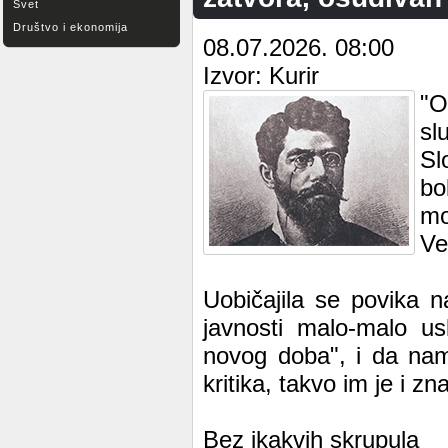
Svet
Društvo i ekonomija
08.07.2026. 08:00
Izvor: Kurir
"O
sl
Sl
bo
mo
Ve
Uobičajila se povika n
javnosti malo-malo us
novog doba", i da nam
kritika, takvo im je i zn
Bez ikakvih skrupula