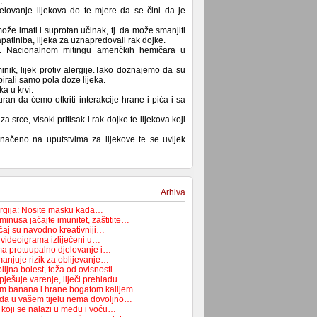
.
elovanje lijekova do te mjere da se čini da je
ože imati i suprotan učinak, tj. da može smanjiti
patiniba, lijeka za uznapredovali rak dojke.
26. Nacionalnom mitingu američkih hemičara u
inik, lijek protiv alergije.Tako doznajemo da su
birali samo pola doze lijeka.
ka u krvi.
an da ćemo otkriti interakcije hrane i pića i sa
rce, visoki pritisak i rak dojke te lijekova koji
načeno na uputstvima za lijekove te se uvijek
Arhiva
lergija: Nosite masku kada…
minusa jačajte imunitet, zaštitite…
u čaj su navodno kreativniji…
o videoigrama izliječeni u…
ma protuupalno djelovanje i…
manjuje rizik za oblijevanje…
ljna bolest, teža od ovisnosti…
pješuje varenje, liječi prehladu…
m banana i hrane bogatom kalijem…
 da u vašem tijelu nema dovoljno…
 koji se nalazi u medu i voću…