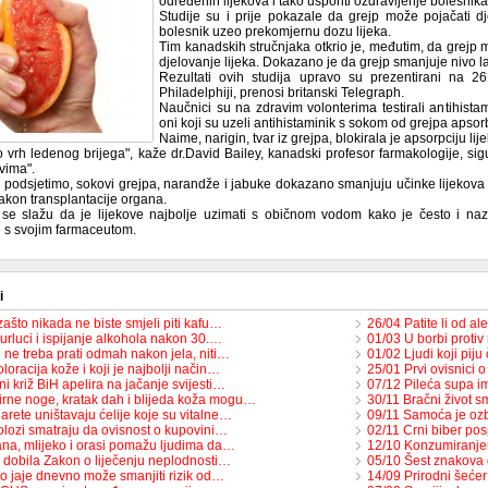
određenih lijekova i tako usporiti ozdravljenje bolesnika
Studije su i prije pokazale da grejp može pojačati dj
bolesnik uzeo prekomjernu dozu lijeka.
Tim kanadskih stručnjaka otkrio je, međutim, da grejp m
djelovanje lijeka. Dokazano je da grejp smanjuje nivo la
Rezultati ovih studija upravo su prezentirani na 
Philadelphiji, prenosi britanski Telegraph.
Naučnici su na zdravim volonterima testirali antihistam
oni koji su uzeli antihistaminik s sokom od grejpa apsor
Naime, narigin, tvar iz grejpa, blokirala je apsorpciju lije
vrh ledenog brijega", kaže dr.David Bailey, kanadski profesor farmakologije, sigur
vima".
podsjetimo, sokovi grejpa, narandže i jabuke dokazano smanjuju učinke lijekova za s
akon transplantacije organa.
se slažu da je lijekove najbolje uzimati s običnom vodom kako je često i naz
i s svojim farmaceutom.
i
ašto nikada ne biste smjeli piti kafu…
26/04 Patite li od a
rluci i ispijanje alkohola nakon 30.…
01/03 U borbi protiv 
 ne treba prati odmah nakon jela, niti…
01/02 Ljudi koji pij
loracija kože i koji je najbolji način…
25/01 Prvi ovisnici 
i križ BiH apelira na jačanje svijesti…
07/12 Pileća supa i
rne noge, kratak dah i blijeda koža mogu…
30/11 Bračni život s
arete uništavaju ćelije koje su vitalne…
09/11 Samoća je ozbi
olozi smatraju da ovisnost o kupovini…
02/11 Crni biber pos
na, mlijeko i orasi pomažu ljudima da…
12/10 Konzumiranje
 dobila Zakon o liječenju neplodnosti…
05/10 Šest znakova
o jaje dnevno može smanjiti rizik od…
14/09 Prirodni šećer