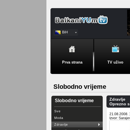
BiH
Srpski
Prva strana
TV uživo
Slobodno vrijeme
Zdravlje
Slobodno vrijeme
Oprezno s
Sve
21.08.2008. 
Moda
Izvor: Saraj
Zdravlje