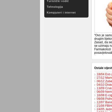
Turistički vodič
Tehnologija
Kompjuteri i internet
"Ovo je samo 
drugim lijeko
Zasad, da se 
se uzimaju n
Farmakolozi 
posavjetovat
Ostale vijest
18/04 Evo z
27/12 Mamu
06/12 Zube
04/10 Disko
13/09 Crven
06/09 Nemi
16/08 E-cig
09/08 Psih
12/07 Bana
21/06 FBiH
24/05 Jedn