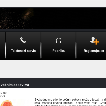
Telefonski servis
Podrška
Registrujte se
 voćnim sokovima
12:00
evo-X
Svakodnevno pijenje voćnih sokova može utjecati na djel
srca, visokog krvnog pritiska i nekih vrsta raka. Gre