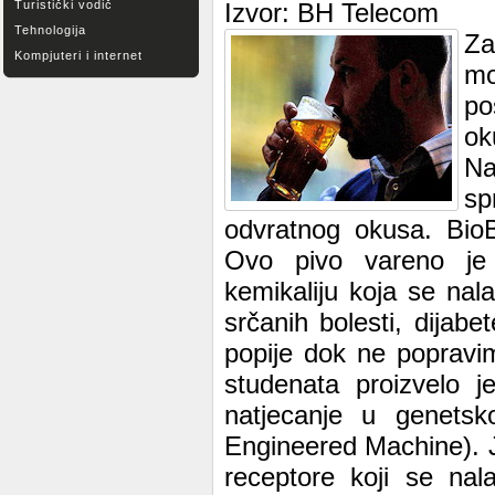
Turistički vodič
Izvor: BH Telecom
Tehnologija
Za
Kompjuteri i internet
mo
po
ok
Na
sp
odvratnog okusa. BioB
Ovo pivo vareno je 
kemikaliju koja se nal
srčanih bolesti, dijab
popije dok ne popravi
studenata proizvelo j
natjecanje u genetsko
Engineered Machine). J
receptore koji se nal