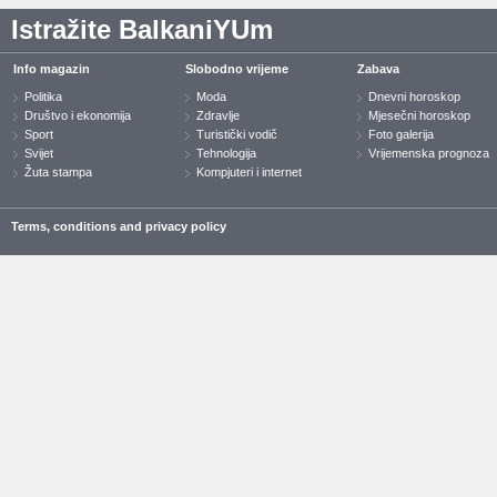
Istražite BalkaniYUm
Info magazin
Slobodno vrijeme
Zabava
Politika
Moda
Dnevni horoskop
Društvo i ekonomija
Zdravlje
Mjesečni horoskop
Sport
Turistički vodič
Foto galerija
Svijet
Tehnologija
Vrijemenska prognoza
Žuta stampa
Kompjuteri i internet
Terms, conditions and privacy policy