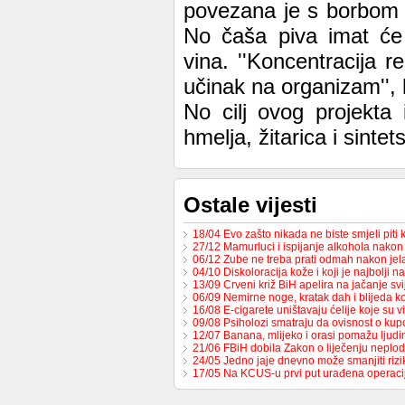
povezana je s borbom p
No čaša piva imat će
vina. ''Koncentracija r
učinak na organizam'', 
No cilj ovog projekta
hmelja, žitarica i sinte
Ostale vijesti
18/04 Evo zašto nikada ne biste smjeli piti
27/12 Mamurluci i ispijanje alkohola nako
06/12 Zube ne treba prati odmah nakon jela
04/10 Diskoloracija kože i koji je najbolji 
13/09 Crveni križ BiH apelira na jačanje sv
06/09 Nemirne noge, kratak dah i blijeda
16/08 E-cigarete uništavaju ćelije koje su 
09/08 Psiholozi smatraju da ovisnost o ku
12/07 Banana, mlijeko i orasi pomažu lju
21/06 FBiH dobila Zakon o liječenju neplo
24/05 Jedno jaje dnevno može smanjiti riz
17/05 Na KCUS-u prvi put urađena operaci