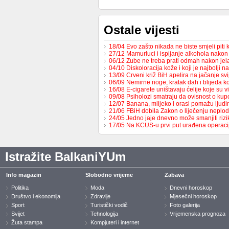
Ostale vijesti
18/04 Evo zašto nikada ne biste smjeli piti
27/12 Mamurluci i ispijanje alkohola nako
06/12 Zube ne treba prati odmah nakon jela
04/10 Diskoloracija kože i koji je najbolji 
13/09 Crveni križ BiH apelira na jačanje sv
06/09 Nemirne noge, kratak dah i blijeda
16/08 E-cigarete uništavaju ćelije koje su 
09/08 Psiholozi smatraju da ovisnost o ku
12/07 Banana, mlijeko i orasi pomažu lju
21/06 FBiH dobila Zakon o liječenju neplo
24/05 Jedno jaje dnevno može smanjiti riz
17/05 Na KCUS-u prvi put urađena operaci
Istražite BalkaniYUm
Info magazin
Slobodno vrijeme
Zabava
Politika
Moda
Dnevni horoskop
Društvo i ekonomija
Zdravlje
Mjesečni horoskop
Sport
Turistički vodič
Foto galerija
Svijet
Tehnologija
Vrijemenska prognoza
Žuta stampa
Kompjuteri i internet