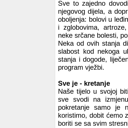
Sve to zajedno dovodi 
njegovog dijela, a dopr
oboljenja: bolovi u leđi
i zglobovima, artroze,
neke srčane bolesti, po
Neka od ovih stanja di
slabost kod nekoga ub
stanja i dogode, liječe
program vježbi.
Sve je - kretanje
Naše tijelo u svojoj bi
sve svodi na izmjenu
pokretanje samo je naj
koristimo, dobit ćemo z
boriti se sa svim stresn