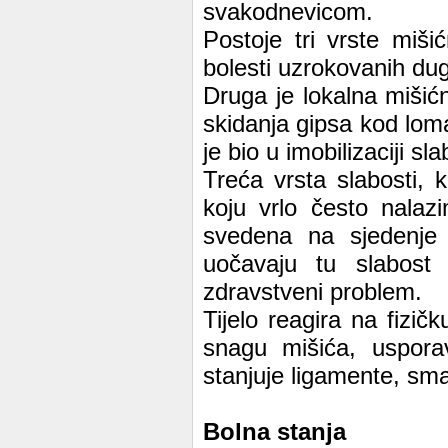
svakodnevicom.
Postoje tri vrste miš
bolesti uzrokovanih du
Druga je lokalna mišićn
skidanja gipsa kod loma
je bio u imobilizaciji sla
Treća vrsta slabosti,
koju vrlo često nalaz
svedena na sjedenje 
uočavaju tu slabost
zdravstveni problem.
Tijelo reagira na fizi
snagu mišića, usporav
stanjuje ligamente, sma
Bolna stanja