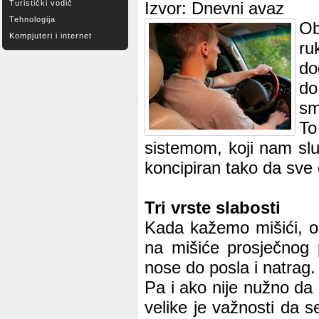
Turistički vodič
Izvor: Dnevni avaz
Tehnologija
Ob
Kompjuteri i internet
ru
do
do
smi
To
sistemom, koji nam služ
koncipiran tako da sve 
Tri vrste slabosti
Kada kažemo mišići, on
na mišiće prosječnog 
nose do posla i natrag.
Pa i ako nije nužno da s
velike je važnosti da s