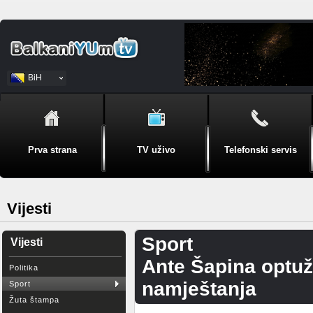
BiH
Srpski
Prva strana
TV uživo
Telefonski servis
Vijesti
Sport
Vijesti
Ante Šapina optuž
Politika
namještanja
Sport
Žuta štampa