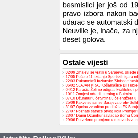
besmislici jer još od 1
pravo izbora nakon bac
udarac se automatski d
Neuville je, inače, za 
deset golova.
Ostale vijesti
02/09 Zmajevi se vratili u Sarajevo, slijed
17/05 Počelo 11. izdanje Sportskih igara m
22/03 Rukometaši tuzlanske 'Slobode' sav
06/02 SJAJAN KRAJ Košarkašice BiH ubj
04/12 Karačić: Želimo odigrati kvalitetno i 
10/11 Zmajevi odradili trening u Butmiru
07/10 Džumhur u četvrtfinalu čelendžera u 
25/09 Kakve su šanse Sarajeva protiv Selt
31/07 Općina zvanično predložila FK Sara
27/07 Poznate satnice prvog kola Premijer
23/07 Damir Džumhur savladao Bornu Ćor
29/06 Potvrđene promjene u rukovodstvu 