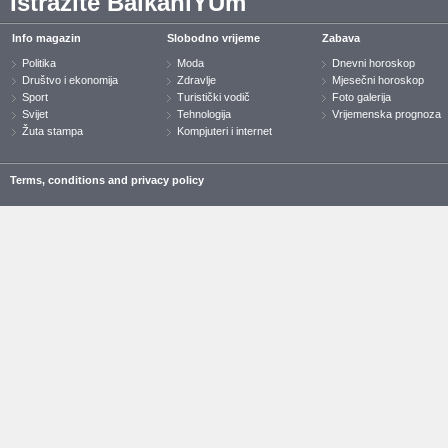
Istražite BalkaniYUm
Info magazin
Slobodno vrijeme
Zabava
Politika
Moda
Dnevni horoskop
Društvo i ekonomija
Zdravlje
Mjesečni horoskop
Sport
Turistički vodič
Foto galerija
Svijet
Tehnologija
Vrijemenska prognoza
Žuta stampa
Kompjuteri i internet
Terms, conditions and privacy policy