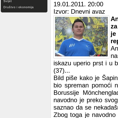
Svijet
19.01.2011. 20:00
Društvo i ekonomija
Izvor: Dnevni avaz
An
za
je
re
An
na
iskazu uperio prst i u
(37)...
Bild piše kako je Šapi
bio spreman pomoći na
Borussije Mönchenglad
navodno je preko svoga
saznao da se nekadašnj
Zbog toga je navodno p