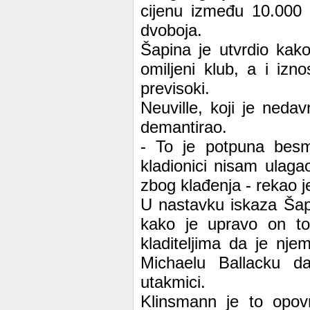
cijenu između 10.000 
dvoboja.
Šapina je utvrdio kako
omiljeni klub, a i izn
previsoki.
Neuville, koji je neda
demantirao.
- To je potpuna besmi
kladionici nisam ulag
zbog klađenja - rekao je
U nastavku iskaza Šap
kako je upravo on to
kladiteljima da je nj
Michaelu Ballacku da
utakmici.
Klinsmann je to opov