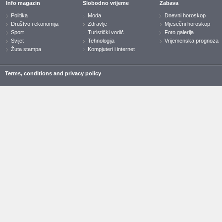
Info magazin
Slobodno vrijeme
Zabava
Politika
Moda
Dnevni horoskop
Društvo i ekonomija
Zdravlje
Mjesečni horoskop
Sport
Turistički vodič
Foto galerija
Svijet
Tehnologija
Vrijemenska prognoza
Žuta stampa
Kompjuteri i internet
Terms, conditions and privacy policy