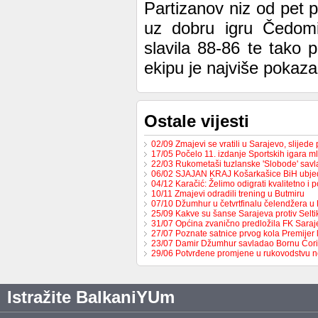
Partizanov niz od pet 
uz dobru igru Čedomi
slavila 88-86 te tako 
ekipu je najviše pokaza
Ostale vijesti
02/09 Zmajevi se vratili u Sarajevo, slijed
17/05 Počelo 11. izdanje Sportskih igara m
22/03 Rukometaši tuzlanske 'Slobode' sav
06/02 SJAJAN KRAJ Košarkašice BiH ubj
04/12 Karačić: Želimo odigrati kvalitetno i 
10/11 Zmajevi odradili trening u Butmiru
07/10 Džumhur u četvrtfinalu čelendžera u 
25/09 Kakve su šanse Sarajeva protiv Selt
31/07 Općina zvanično predložila FK Sara
27/07 Poznate satnice prvog kola Premijer
23/07 Damir Džumhur savladao Bornu Ćor
29/06 Potvrđene promjene u rukovodstvu 
Istražite BalkaniYUm