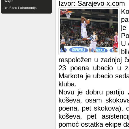
Svijet
Izvor: Sarajevo-x.com
Društvo i ekonomija
Ko
pa
je
Po
U 
bi
raspoložen u zadnjoj č
23 poena ubacio u z
Markota je ubacio seda
kluba.
Novu je dobru partiju
koševa, osam skokova,
poena, pet skokova), 
koševa, pet asistenci
pomoć ostatka ekipe da