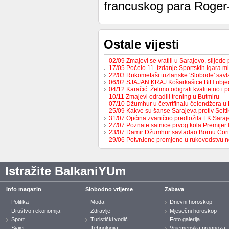
francuskog para Roger
Ostale vijesti
02/09 Zmajevi se vratili u Sarajevo, slijed
17/05 Počelo 11. izdanje Sportskih igara m
22/03 Rukometaši tuzlanske 'Slobode' sav
06/02 SJAJAN KRAJ Košarkašice BiH ubj
04/12 Karačić: Želimo odigrati kvalitetno i 
10/11 Zmajevi odradili trening u Butmiru
07/10 Džumhur u četvrtfinalu čelendžera u 
25/09 Kakve su šanse Sarajeva protiv Selt
31/07 Općina zvanično predložila FK Sara
27/07 Poznate satnice prvog kola Premijer
23/07 Damir Džumhur savladao Bornu Ćor
29/06 Potvrđene promjene u rukovodstvu 
Istražite BalkaniYUm
Info magazin
Slobodno vrijeme
Zabava
Politika
Moda
Dnevni horoskop
Društvo i ekonomija
Zdravlje
Mjesečni horoskop
Sport
Turistički vodič
Foto galerija
Svijet
Tehnologija
Vrijemenska prognoza