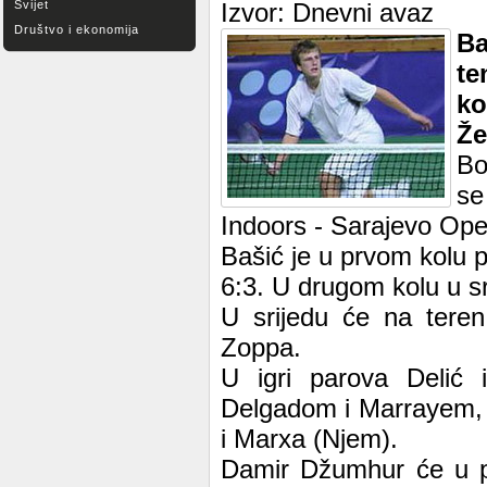
Svijet
Izvor: Dnevni avaz
Društvo i ekonomija
Ba
te
ko
Že
Bo
se
Indoors - Sarajevo Ope
Bašić je u prvom kolu 
6:3. U drugom kolu u sr
U srijedu će na teren 
Zoppa.
U igri parova Delić 
Delgadom i Marrayem, d
i Marxa (Njem).
Damir Džumhur će u pa