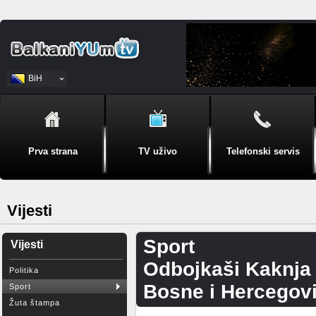
BiH
Srpski
Prva strana
TV uživo
Telefonski servis
Vijesti
Sport
Vijesti
Odbojkaši Kaknja 
Politika
Bosne i Hercegov
Sport
Žuta štampa