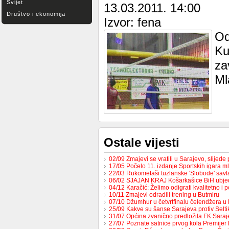
Svijet
13.03.2011. 14:00
Društvo i ekonomija
Izvor: fena
Od
Ku
za
Ml
Ostale vijesti
02/09 Zmajevi se vratili u Sarajevo, slijed
17/05 Počelo 11. izdanje Sportskih igara m
22/03 Rukometaši tuzlanske 'Slobode' sav
06/02 SJAJAN KRAJ Košarkašice BiH ubj
04/12 Karačić: Želimo odigrati kvalitetno i 
10/11 Zmajevi odradili trening u Butmiru
07/10 Džumhur u četvrtfinalu čelendžera u 
25/09 Kakve su šanse Sarajeva protiv Selt
31/07 Općina zvanično predložila FK Sara
27/07 Poznate satnice prvog kola Premijer