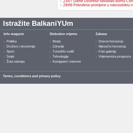
23/07 Damir Džumhur savladao Bornu Ćor
29/06 Potvrđene promjene u rukovodstvu 
Istražite BalkaniYUm
Info magazin
Slobodno vrijeme
Zabava
Politika
Moda
Dnevni horoskop
Društvo i ekonomija
Zdravlje
Mjesečni horoskop
Sport
Turistički vodič
Foto galerija
Svijet
Tehnologija
Vrijemenska prognoza
Žuta stampa
Kompjuteri i internet
Terms, conditions and privacy policy